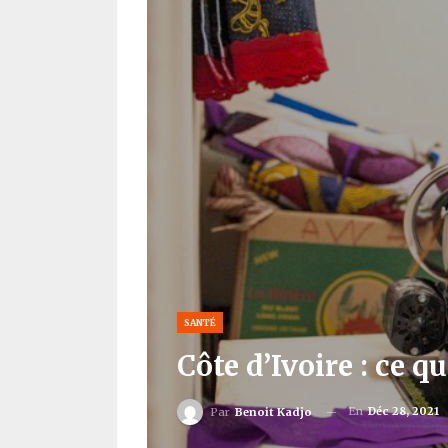
SANTÉ
Côte d’Ivoire : ce 
En
Déc 28, 2021
Par
Benoit Kadjo