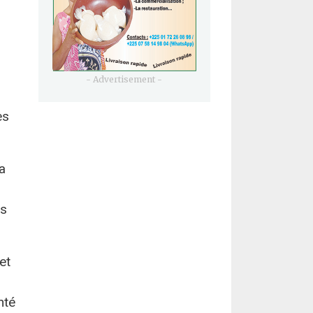
- Advertisement -
es
a
rs
et
nté