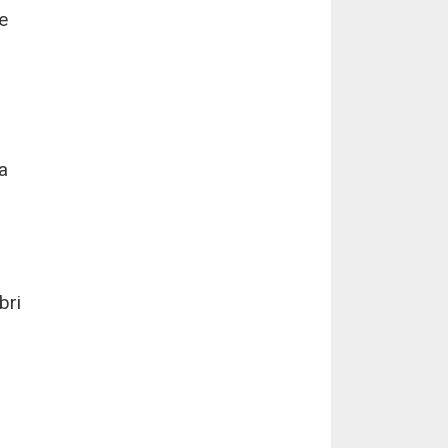
e
a
bri