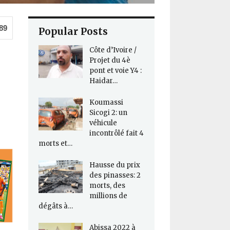
89
Popular Posts
Côte d’Ivoire /
Projet du 4è
pont et voie Y4 :
Haidar…
Koumassi
Sicogi 2: un
véhicule
incontrôlé fait 4
morts et…
Hausse du prix
des pinasses: 2
morts, des
millions de
dégâts à…
Abissa 2022 à