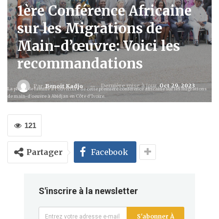
1ère Conférence Africaine
sur les Migrations de
Main-d’œuvre: Voici les
recommandations
Dernière mise à jour
Oct 29, 2023
Par
Benoit Kadjo
La photo de famille à l'ouverture de cette première conférence africaine sur les migrations
de main-d'oeuvre à Abidjan en Côte d'Ivoire.
121
Partager
Facebook
S'inscrire à la newsletter
S'abonner À