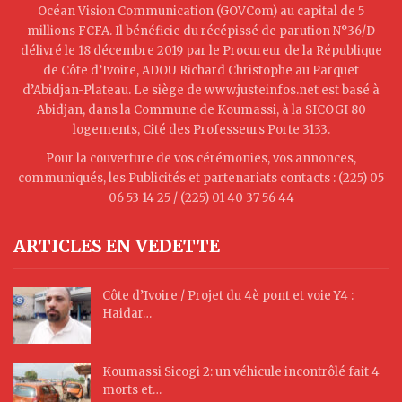
Océan Vision Communication (GOVCom) au capital de 5
millions FCFA. Il bénéficie du récépissé de parution N°36/D
délivré le 18 décembre 2019 par le Procureur de la République
de Côte d’Ivoire, ADOU Richard Christophe au Parquet
d’Abidjan-Plateau. Le siège de www.justeinfos.net est basé à
Abidjan, dans la Commune de Koumassi, à la SICOGI 80
logements, Cité des Professeurs Porte 3133.
Pour la couverture de vos cérémonies, vos annonces,
communiqués, les Publicités et partenariats contacts : (225) 05
06 53 14 25 / (225) 01 40 37 56 44
ARTICLES EN VEDETTE
Côte d’Ivoire / Projet du 4è pont et voie Y4 :
Haidar…
Koumassi Sicogi 2: un véhicule incontrôlé fait 4
morts et…