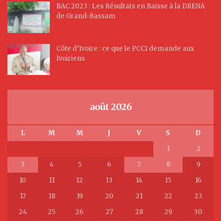
BAC 2023 : Les Résultats en Baisse à la DRENA
de Grand-Bassam
Côte d’Ivoire : ce que le PCCI demande aux
Ivoiriens
août 2026
L
M
M
J
V
S
D
1
2
3
4
5
6
7
8
9
10
11
12
13
14
15
16
17
18
19
20
21
22
23
24
25
26
27
28
29
30