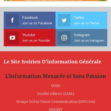
Facebook
Twitter
Join us on Facebook
Join us on Twitter
Youtube
Instagram
Join us on Youtube
Join us on Instagram
Le Site Ivoirien D’information Générale
L'Information Mesurée et Sans Passion
OURS
Société éditrice (SARL)
Groupe Océan Vision Communication (GOVCom)
GERANT