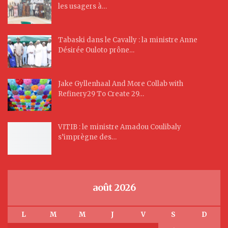
les usagers à…
Tabaski dans le Cavally : la ministre Anne
Désirée Ouloto prône…
Jake Gyllenhaal And More Collab with
Refinery29 To Create 29…
VITIB : le ministre Amadou Coulibaly
s’imprègne des…
août 2026
L
M
M
J
V
S
D