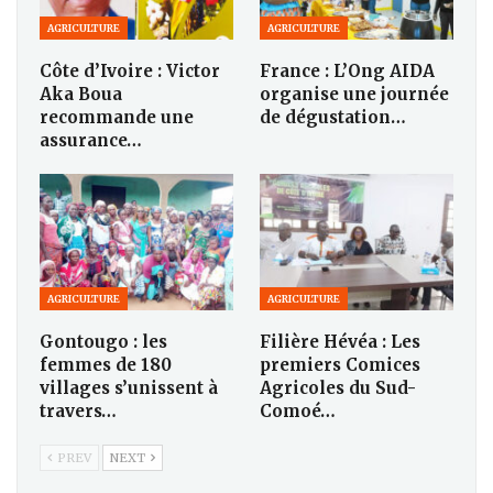
AGRICULTURE
AGRICULTURE
Côte d’Ivoire : Victor
France : L’Ong AIDA
Aka Boua
organise une journée
recommande une
de dégustation…
assurance…
AGRICULTURE
AGRICULTURE
Gontougo : les
Filière Hévéa : Les
femmes de 180
premiers Comices
villages s’unissent à
Agricoles du Sud-
travers…
Comoé…
PREV
NEXT