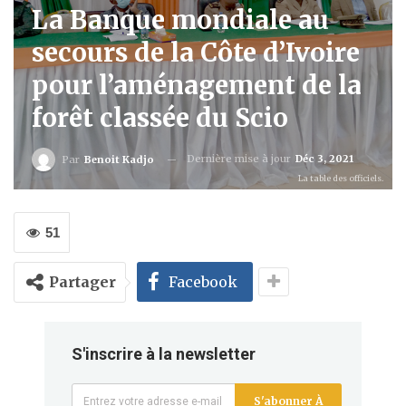
La Banque mondiale au
secours de la Côte d’Ivoire
pour l’aménagement de la
forêt classée du Scio
Dernière mise à jour
Déc 3, 2021
Par
Benoit Kadjo
La table des officiels.
51
Partager
Facebook
S'inscrire à la newsletter
S'abonner À