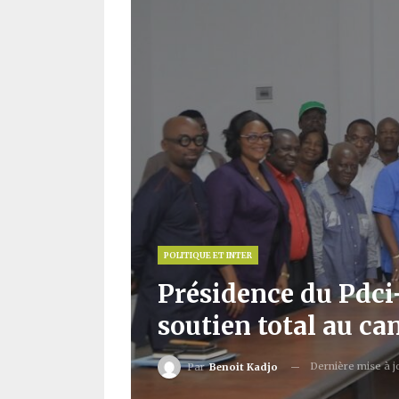
POLITIQUE ET INTER
Présidence du Pdci-
soutien total au ca
Dernière mise à 
Par
Benoit Kadjo