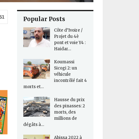
51
Popular Posts
Côte d’Ivoire /
Projet du 4è
pont et voie Y4 :
Haidar…
Koumassi
Sicogi 2: un
véhicule
incontrôlé fait 4
morts et…
Hausse du prix
des pinasses: 2
morts, des
millions de
dégâts à…
Abissa 2022 à