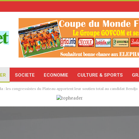
TER
SOCIETE
ECONOMIE
CULTURE & SPORTS
GR
a : les congressistes du Plateau apportent leur soutien total au candidat Bendjo