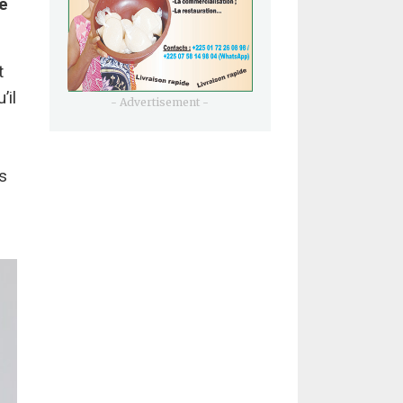
e
t
’il
- Advertisement -
u
s