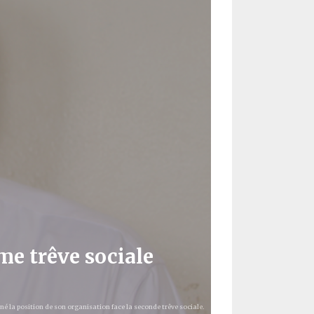
me trêve sociale
né la position de son organisation face la seconde trêve sociale.