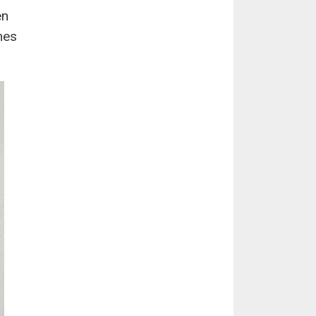
en
mes