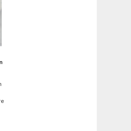
on
n
re