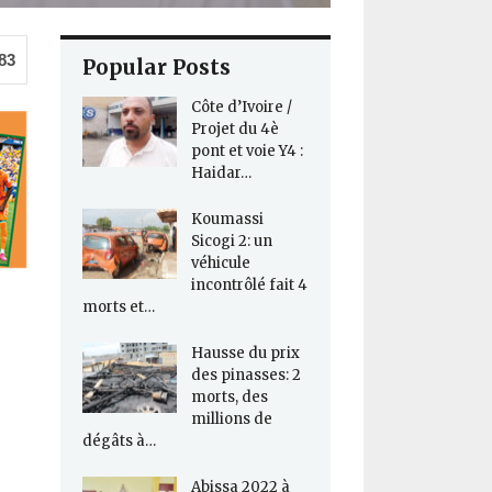
83
Popular Posts
Côte d’Ivoire /
Projet du 4è
pont et voie Y4 :
Haidar…
Koumassi
Sicogi 2: un
véhicule
incontrôlé fait 4
morts et…
Hausse du prix
des pinasses: 2
morts, des
millions de
dégâts à…
Abissa 2022 à