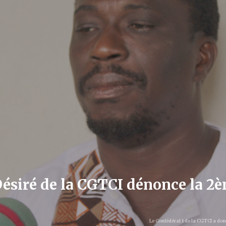
Désiré de la CGTCI dénonce la 2è
Le Confédéral 1 de la CGTCI a don