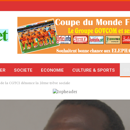
TER
SOCIETE
ECONOMIE
CULTURE & SPORTS
GR
é de la CGTCI dénonce la 2ème trêve sociale