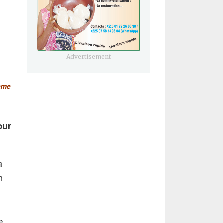
- Advertisement -
ème
our
a
n
e