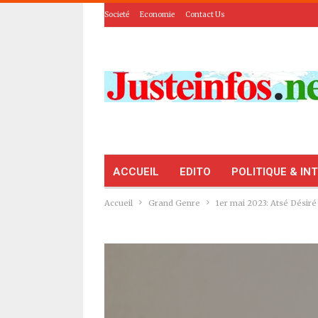
Societé
Economie
Contact Us
ACCUEIL
EDITO
POLITIQUE & IN
Accueil
Grand Genre
1er mai 2023: Atsé Désir