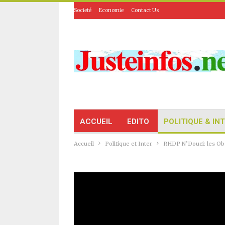
Societé
Economie
Contact Us
ACCUEIL
EDITO
POLITIQUE & IN
Accueil
Politique et Inter
RHDP N’Douci: les Ob