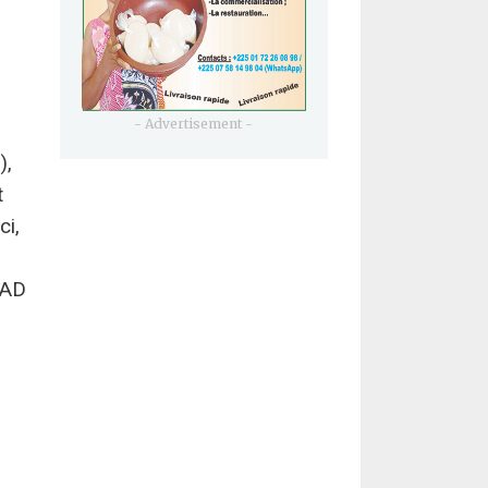
- Advertisement -
),
t
ci,
IAD