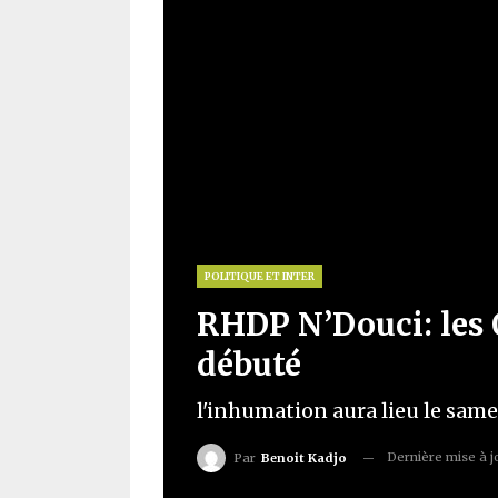
POLITIQUE ET INTER
RHDP N’Douci: les 
débuté
l'inhumation aura lieu le sam
Dernière mise à 
Par
Benoit Kadjo