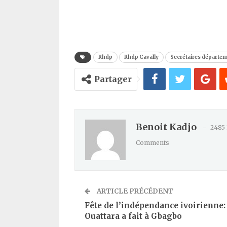
to
Kindle
Rhdp
Rhdp Cavally
Secrétaires départe
Partager
Benoit Kadjo
2485
Comments
ARTICLE PRÉCÉDENT
Fête de l’indépendance ivoirienne:
Ouattara a fait à Gbagbo