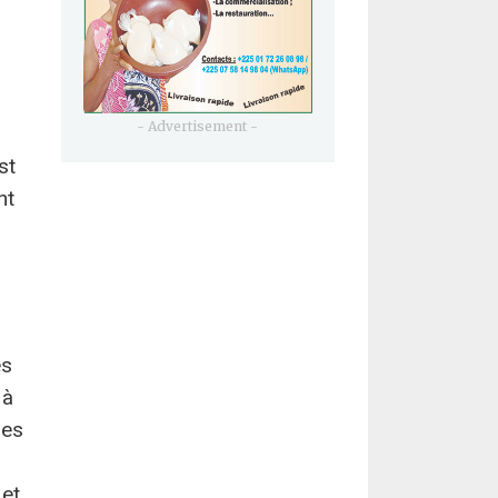
- Advertisement -
st
nt
es
 à
des
 et