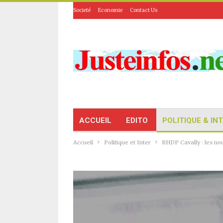
Societé
Economie
Contact Us
ACCUEIL
EDITO
POLITIQUE & IN
Accueil
Politique et Inter
RHDP Cavally : les n