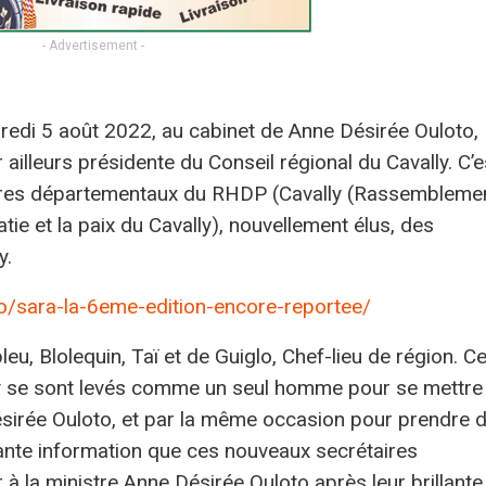
- Advertisement -
dredi 5 août 2022, au cabinet de Anne Désirée Ouloto,
 ailleurs présidente du Conseil régional du Cavally. C’e
étaires départementaux du RHDP (Cavally (Rassembleme
e et la paix du Cavally), nouvellement élus, des
y.
nfo/sara-la-6eme-edition-encore-reportee/
eu, Blolequin, Taï et de Guiglo, Chef-lieu de région. C
se sont levés comme un seul homme pour se mettre
Désirée Ouloto, et par la même occasion pour prendre 
tante information que ces nouveaux secrétaires
 la ministre Anne Désirée Ouloto après leur brillante