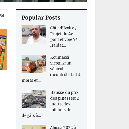
64
Popular Posts
Côte d’Ivoire /
Projet du 4è
pont et voie Y4 :
Haidar…
Koumassi
Sicogi 2: un
véhicule
incontrôlé fait 4
morts et…
Hausse du prix
des pinasses: 2
morts, des
millions de
dégâts à…
Abissa 2022 à