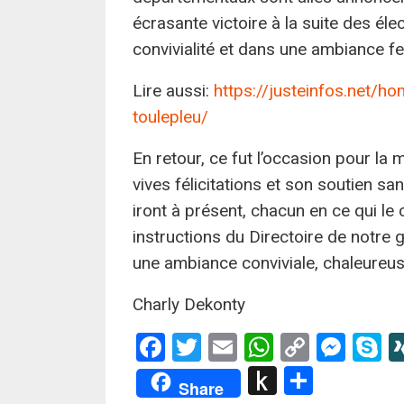
écrasante victoire à la suite des éle
convivialité et dans une ambiance fe
Lire aussi:
https://justeinfos.net/h
toulepleu/
En retour, ce fut l’occasion pour la 
vives félicitations et son soutien san
iront à présent, chacun en ce qui le
instructions du Directoire de notre gr
une ambiance conviviale, chaleureuse 
Charly Dekonty
Facebook
Twitter
Email
WhatsApp
Copy
Mes
S
Link
Push
Partag
Share