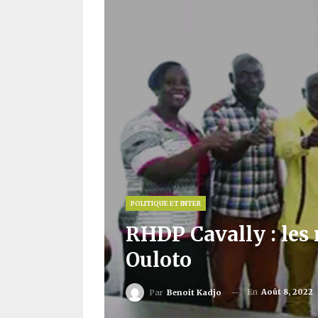
POLITIQUE ET INTER
RHDP Cavally : les
Ouloto
En
Août 8, 2022
Par
Benoit Kadjo