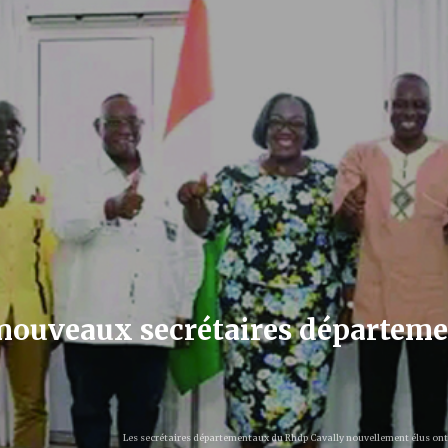
 nouveaux secrétaires départem
Les secrétaires départementaux du Rhdp Cavally nouvellement élus ont r