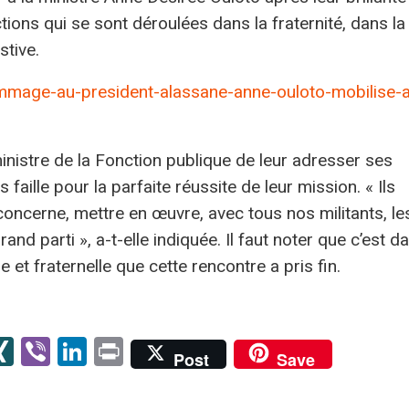
ctions qui se sont déroulées dans la fraternité, dans la
stive.
ommage-au-president-alassane-anne-ouloto-mobilise-
ministre de la Fonction publique de leur adresser ses
s faille pour la parfaite réussite de leur mission. « Ils
 concerne, mettre en œuvre, avec tous nos militants, le
and parti », a-t-elle indiquée. Il faut noter que c’est d
et fraternelle que cette rencontre a pris fin.
senger
kype
XING
Viber
LinkedIn
Print
Post
Save
er