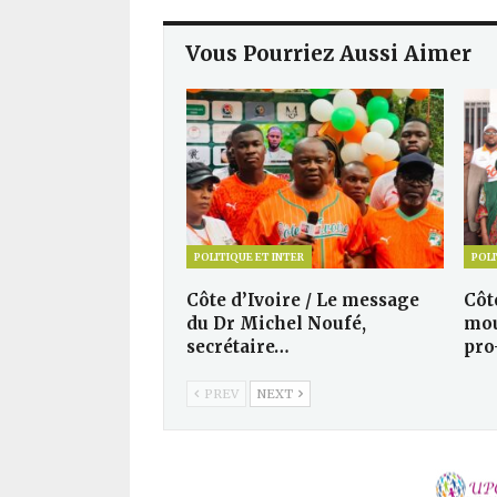
Vous Pourriez Aussi Aimer
POLITIQUE ET INTER
POLI
Côte d’Ivoire / Le message
Côte
du Dr Michel Noufé,
mou
secrétaire…
pro
PREV
NEXT