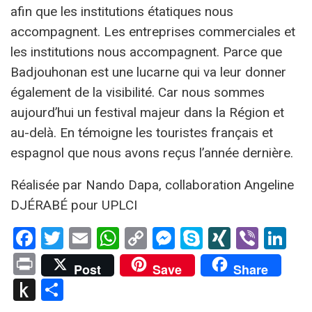
afin que les institutions étatiques nous
accompagnent. Les entreprises commerciales et
les institutions nous accompagnent. Parce que
Badjouhonan est une lucarne qui va leur donner
également de la visibilité. Car nous sommes
aujourd’hui un festival majeur dans la Région et
au-delà. En témoigne les touristes français et
espagnol que nous avons reçus l’année dernière.
Réalisée par Nando Dapa, collaboration Angeline
DJÉRABÉ pour UPLCI
Facebook
Twitter
Email
WhatsApp
Copy
Messenger
Skype
XING
Viber
Li
Link
Print
Post
Save
Share
Push
Partager
to