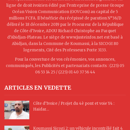
ligne de droit ivoirien édité par l’entreprise de presse Groupe
Océan Vision Communication (GOVCom) au capital de 5
millions FCFA. Il bénéficie du récépissé de parution N°36/D
délivré le 18 décembre 2019 par le Procureur de la République
de Côte d’Ivoire, ADOU Richard Christophe au Parquet
d’Abidjan-Plateau. Le siège de www.justeinfos.net est basé à
Abidjan, dans la Commune de Koumassi, à la SICOGI 80
logements, Cité des Professeurs Porte 3133.
Pour la couverture de vos cérémonies, vos annonces,
communiqués, les Publicités et partenariats contacts : (225) 05
06 53 14 25 / (225) 01 40 37 56 44
ARTICLES EN VEDETTE
Côte d’Ivoire / Projet du 4è pont et voie Y4 :
Haidar…
Koumassi Sicogi 2: un véhicule incontrôlé fait 4