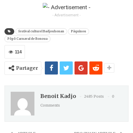
Kindle
- Advertisement -
festival culturel Badjouhonan
Pâquinou
Pôpô Carnaval de Bonoua
114
Partager
Benoit Kadjo
2485 Posts
0
Comments