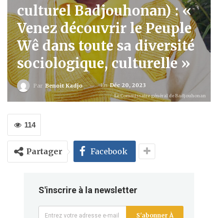
culturel Badjouhonan) : «
Venez découvrir le Peuple
Wê dans toute sa diversité
sociologique, culturelle »
En
Déc 20, 2023
Par
Benoit Kadjo
Le Commissaire général de Badjouhonan
114
Partager
Facebook
S'inscrire à la newsletter
S'abonner À