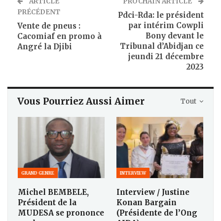
ARTICLE
PROCHAIN ARTICLE
PRÉCÉDENT
Pdci-Rda: le président
par intérim Cowpli
Vente de pneus :
Bony devant le
Cacomiaf en promo à
Tribunal d’Abidjan ce
Angré la Djibi
jeundi 21 décembre
2023
Vous Pourriez Aussi Aimer
Tout
GRAND GENRE
INTERVIEW
Michel BEMBELE,
Interview / Justine
Président de la
Konan Bargain
MUDESA se prononce
(Présidente de l’Ong