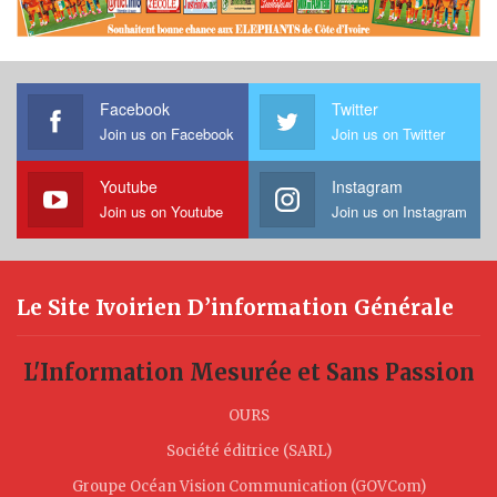
Facebook
Twitter
Join us on Facebook
Join us on Twitter
Youtube
Instagram
Join us on Youtube
Join us on Instagram
Le Site Ivoirien D’information Générale
L'Information Mesurée et Sans Passion
OURS
Société éditrice (SARL)
Groupe Océan Vision Communication (GOVCom)