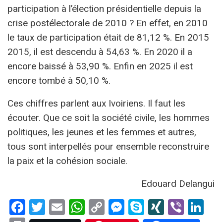
participation à l’élection présidentielle depuis la
crise postélectorale de 2010 ? En effet, en 2010
le taux de participation était de 81,12 %. En 2015
2015, il est descendu à 54,63 %. En 2020 il a
encore baissé à 53,90 %. Enfin en 2025 il est
encore tombé à 50,10 %.
Ces chiffres parlent aux Ivoiriens. Il faut les
écouter. Que ce soit la société civile, les hommes
politiques, les jeunes et les femmes et autres,
tous sont interpellés pour ensemble reconstruire
la paix et la cohésion sociale.
Edouard Delangui
Facebook
Twitter
Email
WhatsApp
Copy
Messenger
Skype
XING
Viber
Li