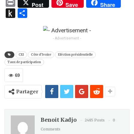
Link
Print
Post
Save
Share
Push
Partager
to
Kindle
- Advertisement -
CEI
Côte d'Ivoire
Eléction présidentielle
Taux de participation
69
Partager
Benoit Kadjo
2485 Posts
0
Comments