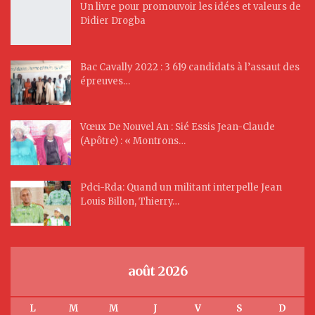
Un livre pour promouvoir les idées et valeurs de
Didier Drogba
Bac Cavally 2022 : 3 619 candidats à l’assaut des
épreuves…
Vœux De Nouvel An : Sié Essis Jean-Claude
(Apôtre) : « Montrons…
Pdci-Rda: Quand un militant interpelle Jean
Louis Billon, Thierry…
août 2026
L
M
M
J
V
S
D