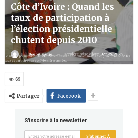
Côte d’Ivoire : Quand les
taux de participation à
l’élection présidentielle
chutent depuis 2010
Dernière mise à jour
Oct 29, 2025
Par
Benoit Kadjo
Le scrutin présidentiel en Côte d'Ivoire suscite de moins en moins d'engouement selon les
taux de participation des 3 dernières années.
69
Partager
Facebook
S'inscrire à la newsletter
S'abonner À