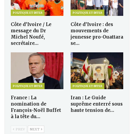
POLITIQUE ET INTER
POLITIQUE ET INTER
Côte d’Ivoire / Le
Côte d’Ivoire : des
message du Dr
mouvements de
Michel Noufé,
jeunesse pro-Ouattara
secrétaire…
se…
POLITIQUE ET INTER
POLITIQUE ET INTER
France : La
Iran : Le Guide
nomination de
suprême enterré sous
François-Noël Buffet
haute tension de…
à la tête du…
PREV
NEXT