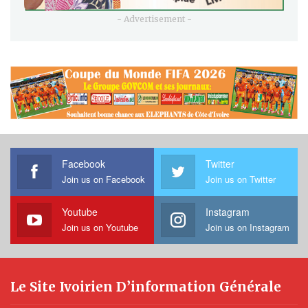
- Advertisement -
Facebook
Twitter
Join us on Facebook
Join us on Twitter
Youtube
Instagram
Join us on Youtube
Join us on Instagram
Le Site Ivoirien D’information Générale