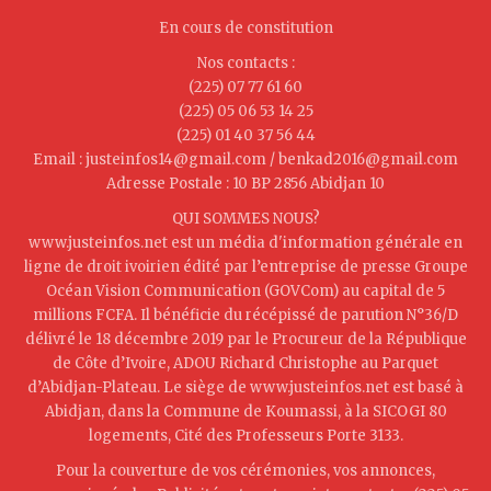
En cours de constitution
Nos contacts :
(225) 07 77 61 60
(225) 05 06 53 14 25
(225) 01 40 37 56 44
Email : justeinfos14@gmail.com / benkad2016@gmail.com
Adresse Postale : 10 BP 2856 Abidjan 10
QUI SOMMES NOUS?
www.justeinfos.net est un média d'information générale en
ligne de droit ivoirien édité par l’entreprise de presse Groupe
Océan Vision Communication (GOVCom) au capital de 5
millions FCFA. Il bénéficie du récépissé de parution N°36/D
délivré le 18 décembre 2019 par le Procureur de la République
de Côte d’Ivoire, ADOU Richard Christophe au Parquet
d’Abidjan-Plateau. Le siège de www.justeinfos.net est basé à
Abidjan, dans la Commune de Koumassi, à la SICOGI 80
logements, Cité des Professeurs Porte 3133.
Pour la couverture de vos cérémonies, vos annonces,