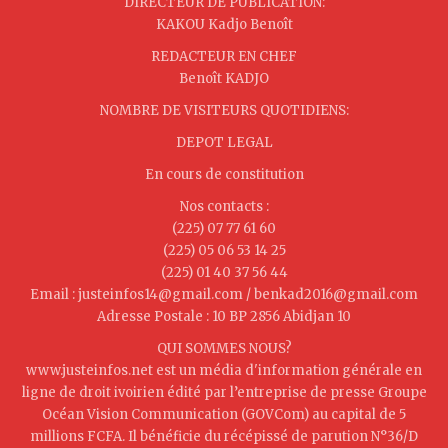
DIRECTEUR DE PUBLICATION:
KAKOU Kadjo Benoît
REDACTEUR EN CHEF
Benoît KADJO
NOMBRE DE VISITEURS QUOTIDIENS:
DEPOT LEGAL
En cours de constitution
Nos contacts :
(225) 07 77 61 60
(225) 05 06 53 14 25
(225) 01 40 37 56 44
Email : justeinfos14@gmail.com / benkad2016@gmail.com
Adresse Postale : 10 BP 2856 Abidjan 10
QUI SOMMES NOUS?
www.justeinfos.net est un média d'information générale en
ligne de droit ivoirien édité par l’entreprise de presse Groupe
Océan Vision Communication (GOVCom) au capital de 5
millions FCFA. Il bénéficie du récépissé de parution N°36/D