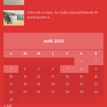
Voies de recours : le Cndh régional instruit 50
participants à…
août 2026
L
M
M
J
V
S
D
1
2
3
4
5
6
7
8
9
10
11
12
13
14
15
16
17
18
19
20
21
22
23
24
25
26
27
28
29
30
31
« Juil