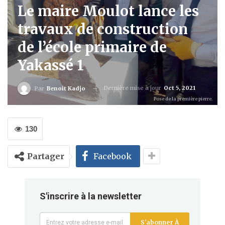
Le maire Moulot lance les
travaux de construction
de l’école primaire de
Yakassé 1
Dernière mise à jour
Oct 5, 2021
Par
Benoit Kadjo
Pose de la première pierre.
130
Partager
Facebook
S'inscrire à la newsletter
S'abonner À