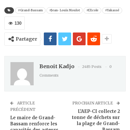
#Grand-Bassam
#Jean- Louis Moulot
#L'Ecole
#Yakassé
130
Partager
Benoit Kadjo
2485 Posts
0
Comments
ARTICLE
PROCHAIN ARTICLE
PRÉCÉDENT
L’AEP-CI collecte 2
tonne de déchets sur
Le maire de Grand-
la plage de Grand-
Bassam renforce les
Bassam
capacités des acteurs