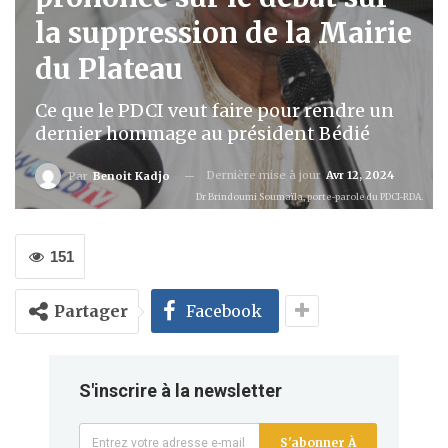
la suppression de la Mairie
du Plateau
Ce que le PDCI veut faire pour rendre un
dernier hommage au président Bédié
Dernière mise à jour
Avr 12, 2024
Par
Benoit Kadjo
Dr Brindoumi Soumaïla, porte-parole du PDCI-RDA.
151
Partager
Facebook
S'inscrire à la newsletter
S'abonner À