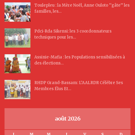
Toulepleu : la Mère Noël, Anne Ouloto ‘‘gâte’’ les
familles, les…
Pdci-Rda Sikensi: les 3 coordonnateurs
techniques pour les…
Assinie-Mafia : les Populations sensibilisées à
des élections…
RHDP Grand-Bassam: L’AALRDR Célèbre Ses
Membres Élus Et…
août 2026
L
M
M
J
V
S
D