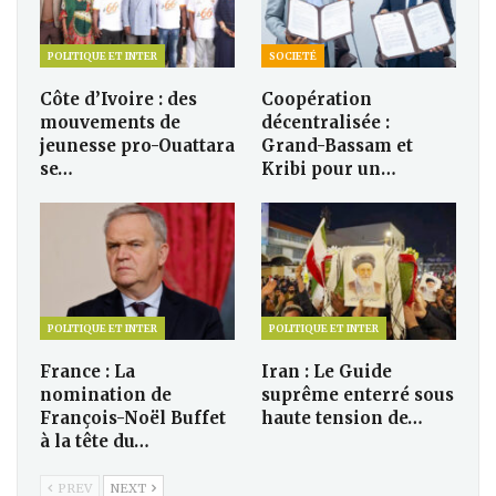
POLITIQUE ET INTER
SOCIETÉ
Côte d’Ivoire : des
Coopération
mouvements de
décentralisée :
jeunesse pro-Ouattara
Grand-Bassam et
se…
Kribi pour un…
POLITIQUE ET INTER
POLITIQUE ET INTER
France : La
Iran : Le Guide
nomination de
suprême enterré sous
François-Noël Buffet
haute tension de…
à la tête du…
PREV
NEXT