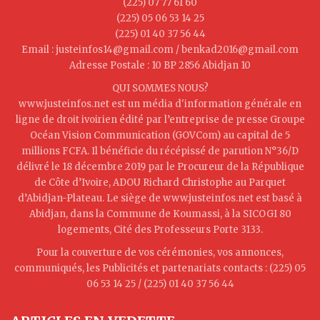
(225) 07 77 61 60
(225) 05 06 53 14 25
(225) 01 40 37 56 44
Email : justeinfos14@gmail.com / benkad2016@gmail.com
Adresse Postale : 10 BP 2856 Abidjan 10
QUI SOMMES NOUS?
www.justeinfos.net est un média d'information générale en
ligne de droit ivoirien édité par l’entreprise de presse Groupe
Océan Vision Communication (GOVCom) au capital de 5
millions FCFA. Il bénéficie du récépissé de parution N°36/D
délivré le 18 décembre 2019 par le Procureur de la République
de Côte d’Ivoire, ADOU Richard Christophe au Parquet
d’Abidjan-Plateau. Le siège de www.justeinfos.net est basé à
Abidjan, dans la Commune de Koumassi, à la SICOGI 80
logements, Cité des Professeurs Porte 3133.
Pour la couverture de vos cérémonies, vos annonces,
communiqués, les Publicités et partenariats contacts : (225) 05
06 53 14 25 / (225) 01 40 37 56 44