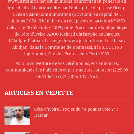
www.justeinfos.net est un média d'information générale en
ligne de droit ivoirien édité par l’entreprise de presse Groupe
Océan Vision Communication (GOVCom) au capital de 5
millions FCFA. Il bénéficie du récépissé de parution N°36/D
délivré le 18 décembre 2019 par le Procureur de la République
de Côte d’Ivoire, ADOU Richard Christophe au Parquet
d’Abidjan-Plateau. Le siège de www.justeinfos.net est basé à
Abidjan, dans la Commune de Koumassi, à la SICOGI 80
logements, Cité des Professeurs Porte 3133.
Pour la couverture de vos cérémonies, vos annonces,
communiqués, les Publicités et partenariats contacts : (225) 05
06 53 14 25 / (225) 01 40 37 56 44
ARTICLES EN VEDETTE
Côte d’Ivoire / Projet du 4è pont et voie Y4 :
Haidar…