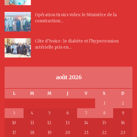
Opération tiroirs vides: le Ministère de la
construction…
Côte d’Ivoire : le diabète et l’hypertension
artérielle pris en…
août 2026
L
M
M
J
V
S
D
1
2
3
4
5
6
7
8
9
10
11
12
13
14
15
16
17
18
19
20
21
22
23