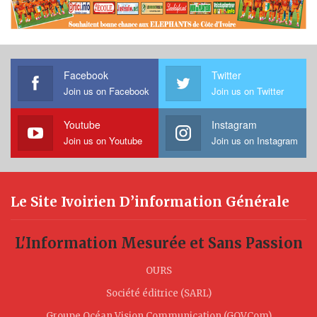
Facebook
Twitter
Join us on Facebook
Join us on Twitter
Youtube
Instagram
Join us on Youtube
Join us on Instagram
Le Site Ivoirien D’information Générale
L'Information Mesurée et Sans Passion
OURS
Société éditrice (SARL)
Groupe Océan Vision Communication (GOVCom)