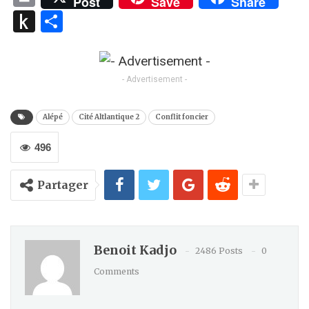
Post
Save
Share
Push
Partager
to
Kindle
- Advertisement -
Alépé
Cité Altlantique 2
Conflit foncier
496
Partager
Benoit Kadjo
2486 Posts
0
Comments