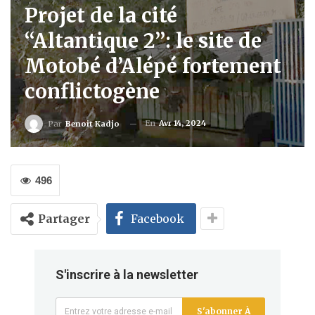
Projet de la cité
‘‘Altantique 2’’: le site de
Motobé d’Alépé fortement
conflictogène
En
Avr 14, 2024
Par
Benoit Kadjo
496
Partager
Facebook
S'inscrire à la newsletter
S'abonner À