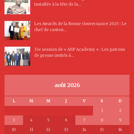
installée à la tête de la…
Les Awards de la Bonne Gouvernance 2025 : Le
chef de canton…
33e session de « ANP Academy » : Les patrons
de presse invités à…
août 2026
L
M
M
J
V
S
D
1
2
3
4
5
6
7
8
9
10
11
12
13
14
15
16