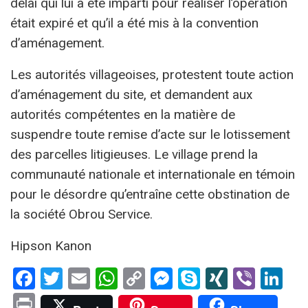
délai qui lui a été imparti pour réaliser l’opération
était expiré et qu’il a été mis à la convention
d’aménagement.
Les autorités villageoises, protestent toute action
d’aménagement du site, et demandent aux
autorités compétentes en la matière de
suspendre toute remise d’acte sur le lotissement
des parcelles litigieuses. Le village prend la
communauté nationale et internationale en témoin
pour le désordre qu’entraîne cette obstination de
la société Obrou Service.
Hipson Kanon
Facebook
Twitter
Email
WhatsApp
Copy
Messenger
Skype
XING
Viber
Li
Link
Print