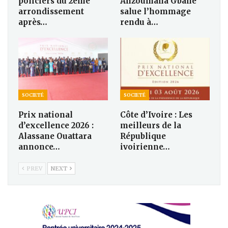
policiers du 2ème
Anzoumana Gbané
arrondissement
salue l’hommage
après…
rendu à…
SOCIETÉ
SOCIETÉ
Prix national
Côte d’Ivoire : Les
d’excellence 2026 :
meilleurs de la
Alassane Ouattara
République
annonce…
ivoirienne…
PREV
NEXT