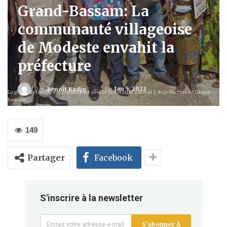
Grand-Bassam: La
communauté villageoise
de Modeste envahit la
préfecture
En
Jan 5, 2022
Par
Benoit Kadjo
La photo de famille des populations avec le Secrétariat général 2 de préfecture de Grand-
Bassam.
149
Partager
Facebook
S'inscrire à la newsletter
S'abonner À