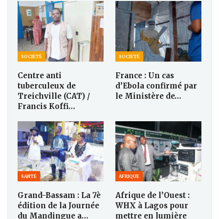
SOCIETÉ
SOCIETÉ
Centre anti
France : Un cas
tuberculeux de
d’Ebola confirmé par
Treichville (CAT) /
le Ministère de…
Francis Koffi…
SANTÉ
AFRIQUE
Grand-Bassam : La 7è
Afrique de l’Ouest :
édition de la Journée
WHX à Lagos pour
du Mandingue a…
mettre en lumière