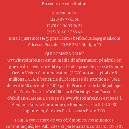
En cours de constitution
Nos contacts :
(225) 07 77 61 60
(225) 05 06 53 14 25
(225) 01 40 37 56 44
Email : justeinfos14@gmail.com / benkad2016@gmail.com
Adresse Postale : 10 BP 2856 Abidjan 10
QUI SOMMES NOUS?
www.justeinfos.net est un média d'information générale en
ligne de droit ivoirien édité par l’entreprise de presse Groupe
Océan Vision Communication (GOVCom) au capital de 5
millions FCFA. Il bénéficie du récépissé de parution N°36/D
délivré le 18 décembre 2019 par le Procureur de la République
de Côte d’Ivoire, ADOU Richard Christophe au Parquet
d’Abidjan-Plateau. Le siège de www.justeinfos.net est basé à
Abidjan, dans la Commune de Koumassi, à la SICOGI 80
logements, Cité des Professeurs Porte 3133.
Pour la couverture de vos cérémonies, vos annonces,
communiqués, les Publicités et partenariats contacts : (225) 05