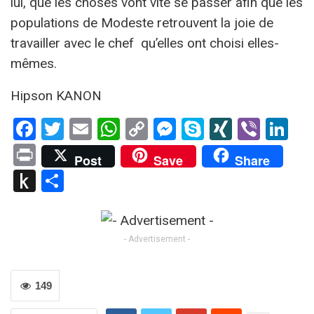
lui, que les choses vont vite se passer afin que les
populations de Modeste retrouvent la joie de
travailler avec le chef qu’elles ont choisi elles-
mêmes.
Hipson KANON
Facebook
Twitter
Email
WhatsApp
Copy
Messenger
Skype
XING
Viber
Li
Link
Print
Post
Save
Share
Push
Partager
to
Kindle
- Advertisement -
149