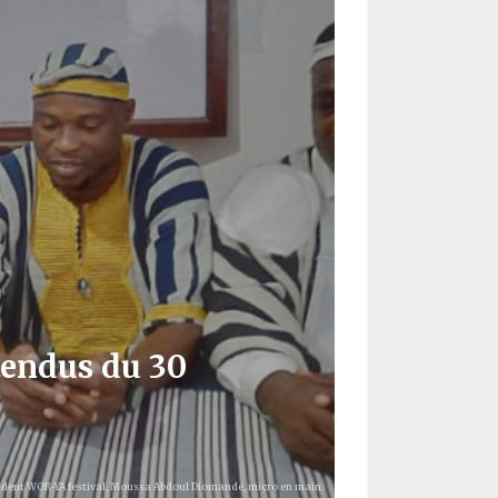
ttendus du 30
président WOR-YA festival, Moussa Abdoul Diomandé, micro en main.