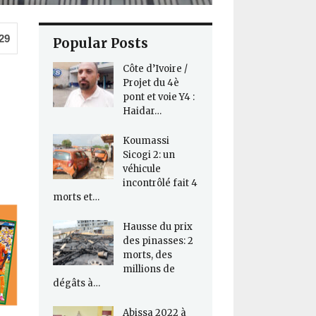
29
Popular Posts
Côte d’Ivoire /
Projet du 4è
pont et voie Y4 :
Haidar…
Koumassi
Sicogi 2: un
véhicule
incontrôlé fait 4
morts et…
Hausse du prix
des pinasses: 2
morts, des
millions de
dégâts à…
Abissa 2022 à