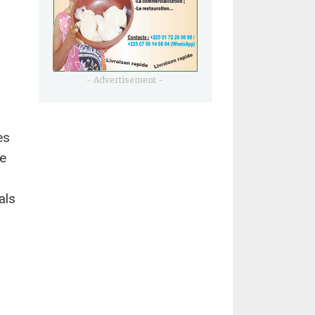
- Advertisement -
es
te
als