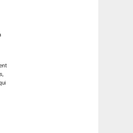
a
ent
s,
qui