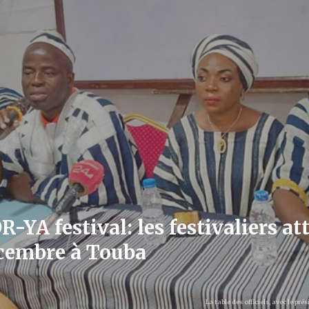
-YA festival: les festivaliers a
cembre à Touba
La table des officiels, avec le 