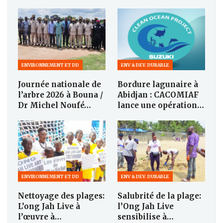
ENVIRONNEMENT ET DD
ENV & DEV. DURABLE
Journée nationale de
Bordure lagunaire à
l’arbre 2026 à Bouna /
Abidjan : CACOMIAF
Dr Michel Noufé…
lance une opération…
ENVIRONNEMENT ET DD
ENV & DEV. DURABLE
Nettoyage des plages:
Salubrité de la plage:
L’ong Jah Live à
l’Ong Jah Live
l’œuvre à…
sensibilise à…