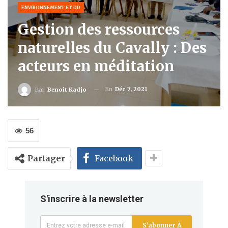
ENVIRONNEMENT ET DD
Gestion des ressources
naturelles du Cavally : Des
acteurs en méditation
En
Déc 7, 2021
Par
Benoit Kadjo
56
Partager
Facebook
S'inscrire à la newsletter
S'abonner À