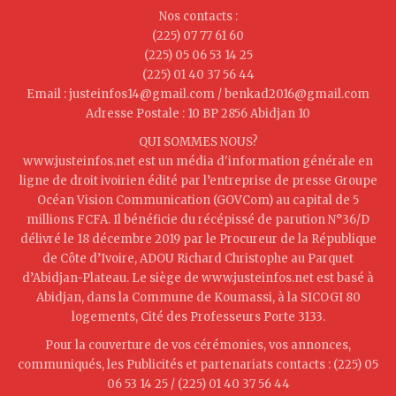
Nos contacts :
(225) 07 77 61 60
(225) 05 06 53 14 25
(225) 01 40 37 56 44
Email : justeinfos14@gmail.com / benkad2016@gmail.com
Adresse Postale : 10 BP 2856 Abidjan 10
QUI SOMMES NOUS?
www.justeinfos.net est un média d'information générale en
ligne de droit ivoirien édité par l’entreprise de presse Groupe
Océan Vision Communication (GOVCom) au capital de 5
millions FCFA. Il bénéficie du récépissé de parution N°36/D
délivré le 18 décembre 2019 par le Procureur de la République
de Côte d’Ivoire, ADOU Richard Christophe au Parquet
d’Abidjan-Plateau. Le siège de www.justeinfos.net est basé à
Abidjan, dans la Commune de Koumassi, à la SICOGI 80
logements, Cité des Professeurs Porte 3133.
Pour la couverture de vos cérémonies, vos annonces,
communiqués, les Publicités et partenariats contacts : (225) 05
06 53 14 25 / (225) 01 40 37 56 44