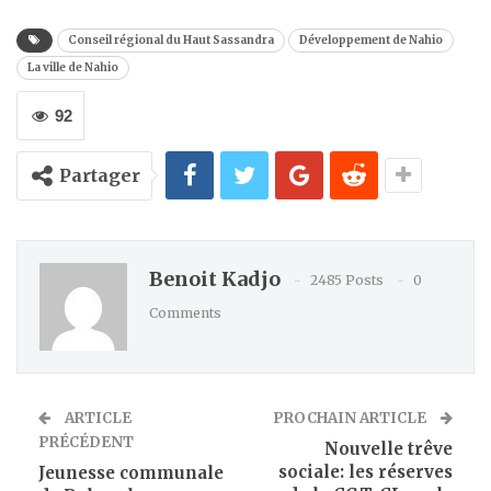
Conseil régional du Haut Sassandra
Développement de Nahio
La ville de Nahio
92
Partager
Benoit Kadjo
2485 Posts
0
Comments
ARTICLE
PROCHAIN ARTICLE
PRÉCÉDENT
Nouvelle trêve
sociale: les réserves
Jeunesse communale