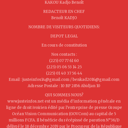
KAKOU Kadjo Benoît
REDACTEUR EN CHEF
Benoît KADJO
NOMBRE DE VISITEURS QUOTIDIENS:
DEPOT LEGAL
En cours de constitution
Nos contacts :
(225) 07 77 61 60
(225) 05 06 53 14 25
(225) 01 40 37 56 44
Email : justeinfos14@gmail.com / benkad2016@gmail.com
Adresse Postale : 10 BP 2856 Abidjan 10
QUI SOMMES NOUS?
www.justeinfos.net est un média d'information générale en
ligne de droit ivoirien édité par l’entreprise de presse Groupe
Océan Vision Communication (GOVCom) au capital de 5
millions FCFA. Il bénéficie du récépissé de parution N°36/D
délivré le 18 décembre 2019 par le Procureur de la République