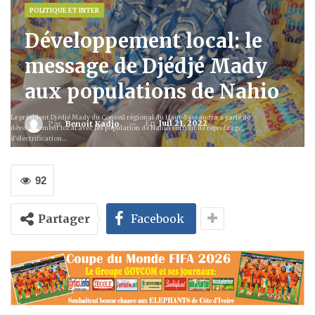
POLITIQUE ET INTER
Développement local: le
message de Djédjé Mady
aux populations de Nahio
Le président Djédjé Mady du Conseil régional du Haut-Sassandra a parlé de
En
Juil 21, 2022
Par
Benoit Kadjo
développement local avec les population de Nahio surtout de reprofilage,
d'électrification...
92
Partager
Facebook