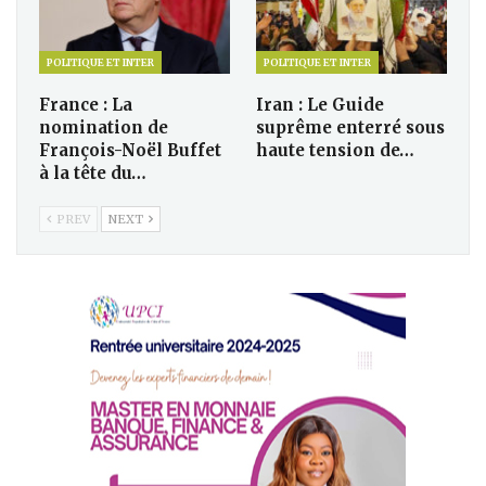
POLITIQUE ET INTER
POLITIQUE ET INTER
France : La
Iran : Le Guide
nomination de
suprême enterré sous
François-Noël Buffet
haute tension de…
à la tête du…
PREV
NEXT