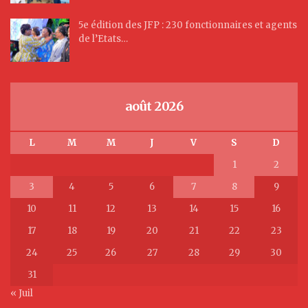
5e édition des JFP : 230 fonctionnaires et agents
de l’Etats…
août 2026
L
M
M
J
V
S
D
1
2
3
4
5
6
7
8
9
10
11
12
13
14
15
16
17
18
19
20
21
22
23
24
25
26
27
28
29
30
31
« Juil