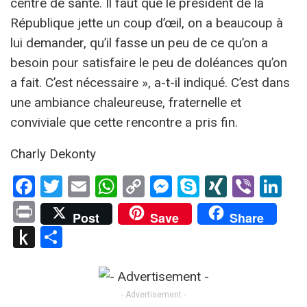
centre de santé. Il faut que le président de la
République jette un coup d’œil, on a beaucoup à
lui demander, qu’il fasse un peu de ce qu’on a
besoin pour satisfaire le peu de doléances qu’on
a fait. C’est nécessaire », a-t-il indiqué. C’est dans
une ambiance chaleureuse, fraternelle et
conviviale que cette rencontre a pris fin.
Charly Dekonty
Facebook
Twitter
Email
WhatsApp
Copy
Messenger
Skype
XING
Viber
Li
Link
Print
Post
Save
Share
Push
Partager
to
Kindle
- Advertisement -