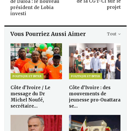
de la CGT-CI sur le
de Daloa : le nouveau
projet
président de Lobia
investi
Vous Pourriez Aussi Aimer
Tout
POLITIQUE ET INTER
POLITIQUE ET INTER
Côte d’Ivoire / Le
Côte d’Ivoire : des
message du Dr
mouvements de
Michel Noufé,
jeunesse pro-Ouattara
secrétaire…
se…