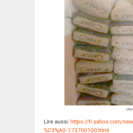
Une 
Lire aussi:
https://fr.yahoo.com/n
%C3%A0-173700100.html