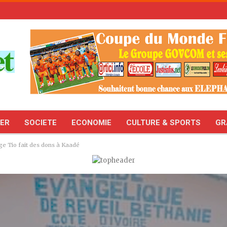
TER
SOCIETE
ECONOMIE
CULTURE & SPORTS
GR
ge Tio fait des dons à Kaadé