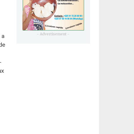
- Advertisement -
 a
 de
-
ux