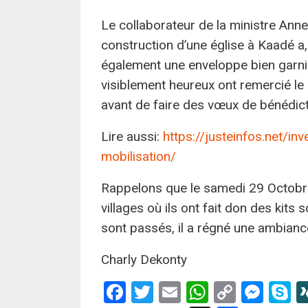
Le collaborateur de la ministre Ann
construction d’une église à Kaadé a,
également une enveloppe bien garnie.
visiblement heureux ont remercié le do
avant de faire des vœux de bénédict
Lire aussi:
https://justeinfos.net/inv
mobilisation/
Rappelons que le samedi 29 Octobre
villages où ils ont fait don des kits 
sont passés, il a régné une ambiance
Charly Dekonty
Facebook
Twitter
Email
WhatsApp
Copy
Mes
S