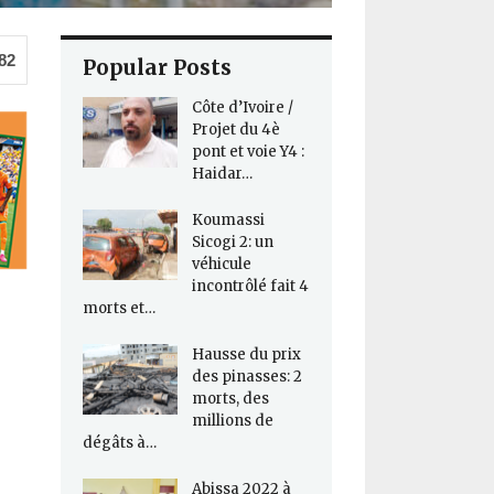
82
Popular Posts
Côte d’Ivoire /
Projet du 4è
pont et voie Y4 :
Haidar…
Koumassi
Sicogi 2: un
véhicule
incontrôlé fait 4
morts et…
Hausse du prix
des pinasses: 2
morts, des
millions de
dégâts à…
Abissa 2022 à