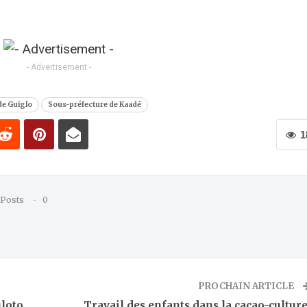
er
- Advertisement -
de Guiglo
Sous-préfecture de Kaadé
1
 Posts
0
PROCHAIN ARTICLE
loto
Travail des enfants dans la cacao-culture