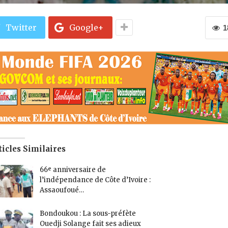
Twitter
Google+
1
ticles Similaires
66ᵉ anniversaire de
l’indépendance de Côte d’Ivoire :
Assaoufoué…
Bondoukou : La sous-préfète
Ouedji Solange fait ses adieux