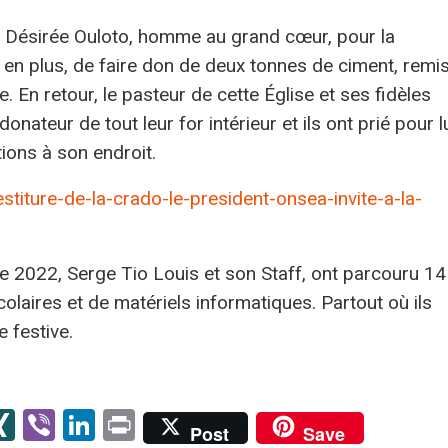
e Désirée Ouloto, homme au grand cœur, pour la
 en plus, de faire don de deux tonnes de ciment, remi
 En retour, le pasteur de cette Église et ses fidèles
nateur de tout leur for intérieur et ils ont prié pour lu
ions à son endroit.
estiture-de-la-crado-le-president-onsea-invite-a-la-
 2022, Serge Tio Louis et son Staff, ont parcouru 14
scolaires et de matériels informatiques. Partout où ils
 festive.
senger
kype
XING
Viber
LinkedIn
Print
Post
Save