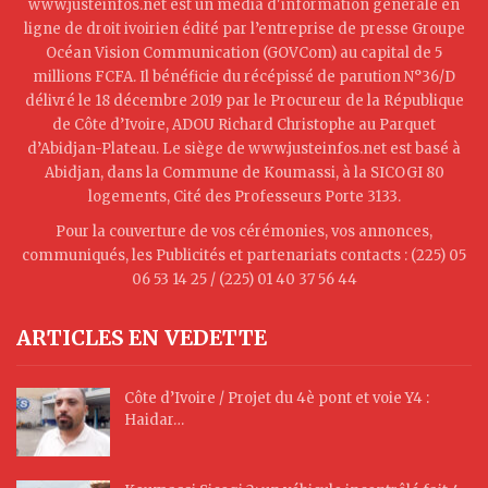
www.justeinfos.net est un média d'information générale en
ligne de droit ivoirien édité par l’entreprise de presse Groupe
Océan Vision Communication (GOVCom) au capital de 5
millions FCFA. Il bénéficie du récépissé de parution N°36/D
délivré le 18 décembre 2019 par le Procureur de la République
de Côte d’Ivoire, ADOU Richard Christophe au Parquet
d’Abidjan-Plateau. Le siège de www.justeinfos.net est basé à
Abidjan, dans la Commune de Koumassi, à la SICOGI 80
logements, Cité des Professeurs Porte 3133.
Pour la couverture de vos cérémonies, vos annonces,
communiqués, les Publicités et partenariats contacts : (225) 05
06 53 14 25 / (225) 01 40 37 56 44
ARTICLES EN VEDETTE
Côte d’Ivoire / Projet du 4è pont et voie Y4 :
Haidar…