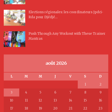
Elections régionales: les coordinateurs Jpdci-
Rda pour Djédjé…
Push Through Any Workout with These Trainer
Mantras
août 2026
L
M
M
J
V
S
D
1
2
3
4
5
6
7
8
9
10
11
12
13
14
15
16
17
18
19
20
21
22
23