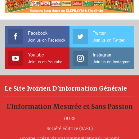
Facebook
Twitter
Join us on Facebook
Join us on Twitter
Youtube
Instagram
Join us on Youtube
Join us on Instagram
Le Site Ivoirien D’information Générale
L'Information Mesurée et Sans Passion
OURS
Société éditrice (SARL)
Groupe Océan Vision Communication (GOVCom)