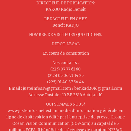
DIRECTEUR DE PUBLICATION:
KAKOU Kadjo Benoît
REDACTEUR EN CHEF
Benoît KADJO
NOMBRE DE VISITEURS QUOTIDIENS:
DEPOT LEGAL
En cours de constitution
Nos contacts :
(225) 07 77 61 60
(225) 05 06 53 14 25
(225) 01 40 37 56 44
Email : justeinfos14@gmail.com / benkad2016@gmail.com
Adresse Postale : 10 BP 2856 Abidjan 10
QUI SOMMES NOUS?
www.justeinfos.net est un média d'information générale en
ligne de droit ivoirien édité par l’entreprise de presse Groupe
Océan Vision Communication (GOVCom) au capital de 5
millions FCFA. Il bénéficie du récépissé de parution N°36/D