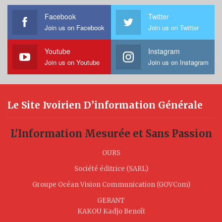
Facebook
Twitter
Join us on Facebook
Join us on Twitter
Youtube
Instagram
Join us on Youtube
Join us on Instagram
Le Site Ivoirien D’information Générale
L'Information Mesurée et Sans Passion
OURS
Société éditrice (SARL)
Groupe Océan Vision Communication (GOVCom)
GERANT
KAKOU Kadjo Benoît