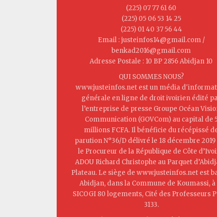
(225) 07 77 61 60
(225) 05 06 53 14 25
(225) 01 40 37 56 44
Email : justeinfos14@gmail.com /
benkad2016@gmail.com
Adresse Postale : 10 BP 2856 Abidjan 10
QUI SOMMES NOUS?
www.justeinfos.net est un média d'informat
générale en ligne de droit ivoirien édité p
l’entreprise de presse Groupe Océan Visi
Communication (GOVCom) au capital de 
millions FCFA. Il bénéficie du récépissé d
parution N°36/D délivré le 18 décembre 2019
le Procureur de la République de Côte d’Ivoi
ADOU Richard Christophe au Parquet d’Abid
Plateau. Le siège de www.justeinfos.net est b
Abidjan, dans la Commune de Koumassi, à 
SICOGI 80 logements, Cité des Professeurs P
3133.