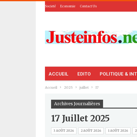
Societé
Economie
Contact Us
ACCUEIL
EDITO
POLITIQUE & IN
Accueil
2025
juillet
17
Archives Journalières
17 Juillet 2025
3 AOÛT 2026
2 AOÛT 2026
1 AOÛT 2026
2