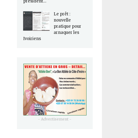
président…
Le prêt :
nouvelle
pratique pour
arnaquer les
Ivoiriens
- Advertisement -