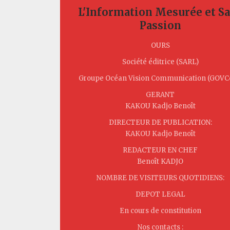
L'Information Mesurée et S
Passion
OURS
Société éditrice (SARL)
Groupe Océan Vision Communication (GOV
GERANT
KAKOU Kadjo Benoît
DIRECTEUR DE PUBLICATION:
KAKOU Kadjo Benoît
REDACTEUR EN CHEF
Benoît KADJO
NOMBRE DE VISITEURS QUOTIDIENS:
DEPOT LEGAL
En cours de constitution
Nos contacts :