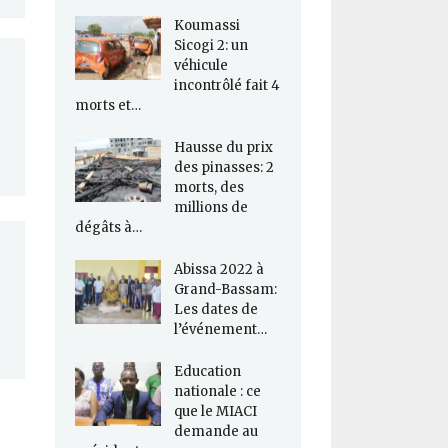
Koumassi
Sicogi 2: un
véhicule
incontrôlé fait 4
morts et…
Hausse du prix
des pinasses: 2
morts, des
millions de
dégâts à…
Abissa 2022 à
Grand-Bassam:
Les dates de
l’événement…
Education
nationale : ce
que le MIACI
demande au