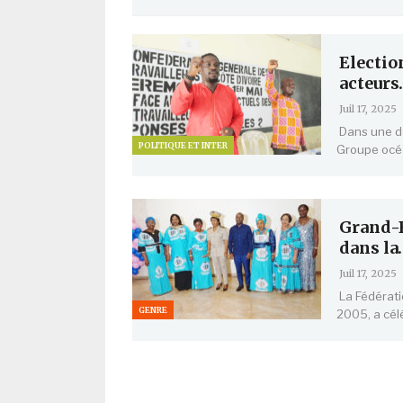
Electio
acteurs
Juil 17, 2025
Dans une dé
POLITIQUE ET INTER
Groupe océ
Grand-B
dans la
Juil 17, 2025
La Fédérat
GENRE
2005, a célé