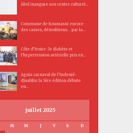
Abel inaugure son centre culturel…
Commune de Koumassi: encore
des casses, démolitions… par la…
Côte d’Ivoire : le diabète et
l’hypertension artérielle pris en…
Agnia carnaval de l’Indenié-
djuablin: la 1ère édition débute
en…
juillet 2025
M
M
J
V
S
D