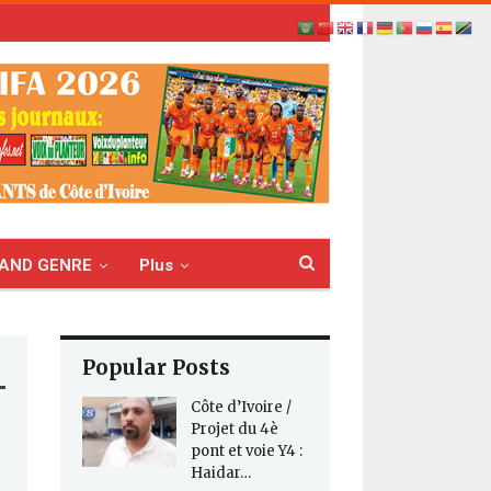
AND GENRE
Plus
Popular Posts
Côte d’Ivoire /
Projet du 4è
pont et voie Y4 :
Haidar…