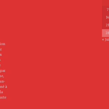
7
1
2
2
« Ju
ion
ar
on
5
e
 par
re,
jan-
asé à
la
orte