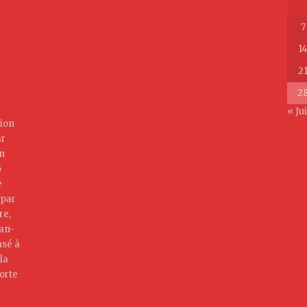
7
1
2
2
« Ju
ion
ar
on
5
e
 par
re,
jan-
asé à
la
orte