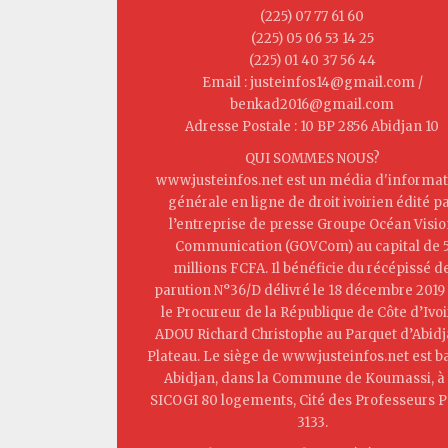
(225) 07 77 61 60
(225) 05 06 53 14 25
(225) 01 40 37 56 44
Email : justeinfos14@gmail.com /
benkad2016@gmail.com
Adresse Postale : 10 BP 2856 Abidjan 10
QUI SOMMES NOUS?
www.justeinfos.net est un média d'informat
générale en ligne de droit ivoirien édité p
l’entreprise de presse Groupe Océan Visi
Communication (GOVCom) au capital de 
millions FCFA. Il bénéficie du récépissé d
parution N°36/D délivré le 18 décembre 2019
le Procureur de la République de Côte d’Ivoi
ADOU Richard Christophe au Parquet d’Abid
Plateau. Le siège de www.justeinfos.net est b
Abidjan, dans la Commune de Koumassi, à 
SICOGI 80 logements, Cité des Professeurs P
3133.