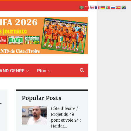
AND GENRE
Plus
Popular Posts
Côte d’Ivoire /
Projet du 4è
pont et voie Y4 :
Haidar…