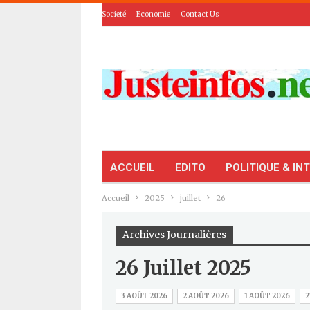
Societé
Economie
Contact Us
ACCUEIL
EDITO
POLITIQUE & IN
Accueil
2025
juillet
26
Archives Journalières
26 Juillet 2025
3 AOÛT 2026
2 AOÛT 2026
1 AOÛT 2026
2