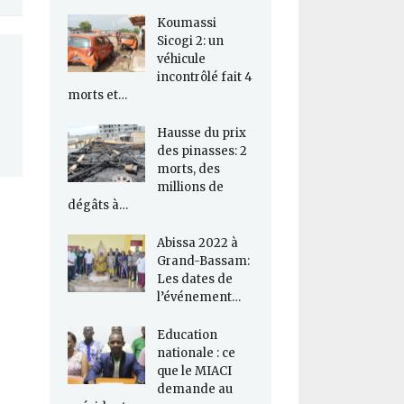
Koumassi
Sicogi 2: un
véhicule
incontrôlé fait 4
morts et…
Hausse du prix
des pinasses: 2
morts, des
millions de
dégâts à…
Abissa 2022 à
Grand-Bassam:
Les dates de
l’événement…
Education
nationale : ce
que le MIACI
demande au