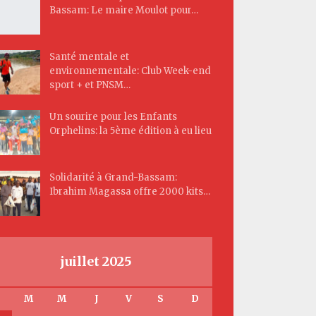
Bassam: Le maire Moulot pour…
Santé mentale et
environnementale: Club Week-end
sport + et PNSM…
Un sourire pour les Enfants
Orphelins: la 5ème édition à eu lieu
Solidarité à Grand-Bassam:
Ibrahim Magassa offre 2000 kits…
juillet 2025
M
M
J
V
S
D