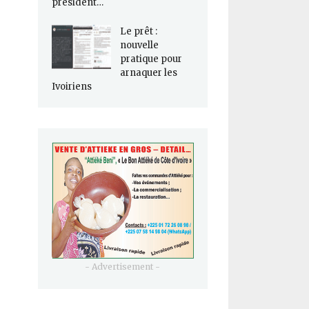
président…
Le prêt :
nouvelle
pratique pour
arnaquer les
Ivoiriens
- Advertisement -