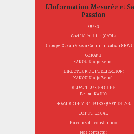
L'Information Mesurée et S
Passion
OURS
Société éditrice (SARL)
Groupe Océan Vision Communication (GOV
GERANT
KAKOU Kadjo Benoît
DIRECTEUR DE PUBLICATION:
KAKOU Kadjo Benoît
REDACTEUR EN CHEF
Benoît KADJO
NOMBRE DE VISITEURS QUOTIDIENS:
DEPOT LEGAL
En cours de constitution
Nos contacts :