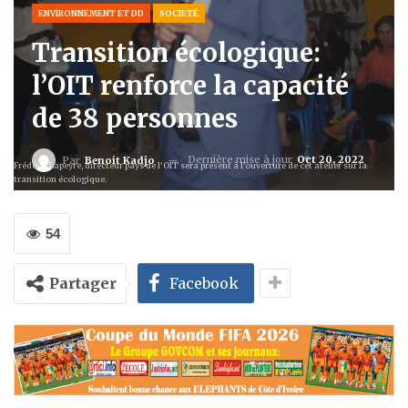
ENVIRONNEMENT ET DD
SOCIETÉ
Transition écologique:
l’OIT renforce la capacité
de 38 personnes
Dernière mise à jour
Oct 20, 2022
Par
Benoit Kadjo
Frédéric Lapeyre, directeur pays de l'OIT sera présent à l'ouverture de cet atelier sur la
transition écologique.
54
Partager
Facebook