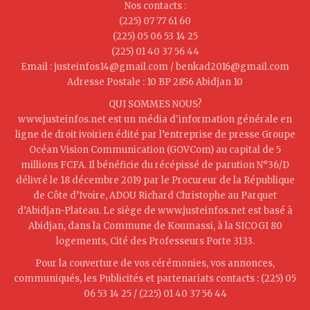
Nos contacts :
(225) 07 77 61 60
(225) 05 06 53 14 25
(225) 01 40 37 56 44
Email : justeinfos14@gmail.com / benkad2016@gmail.com
Adresse Postale : 10 BP 2856 Abidjan 10
QUI SOMMES NOUS?
www.justeinfos.net est un média d'information générale en
ligne de droit ivoirien édité par l’entreprise de presse Groupe
Océan Vision Communication (GOVCom) au capital de 5
millions FCFA. Il bénéficie du récépissé de parution N°36/D
délivré le 18 décembre 2019 par le Procureur de la République
de Côte d’Ivoire, ADOU Richard Christophe au Parquet
d’Abidjan-Plateau. Le siège de www.justeinfos.net est basé à
Abidjan, dans la Commune de Koumassi, à la SICOGI 80
logements, Cité des Professeurs Porte 3133.
Pour la couverture de vos cérémonies, vos annonces,
communiqués, les Publicités et partenariats contacts : (225) 05
06 53 14 25 / (225) 01 40 37 56 44