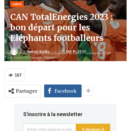
SANTÉ
CAN TotalEnergies 2023 :
bon départ pour les
Eléphants footballeurs
En
Jan 14, 2024
Par
Benoit Kadjo
L'équipe ivoirienne triomphe des Bissau guinéen au match d'ouverture de la CAN
TotalEnergies 2023 au stade d'Ebimpé.
167
Partager
Facebook
S'inscrire à la newsletter
S'abonner À