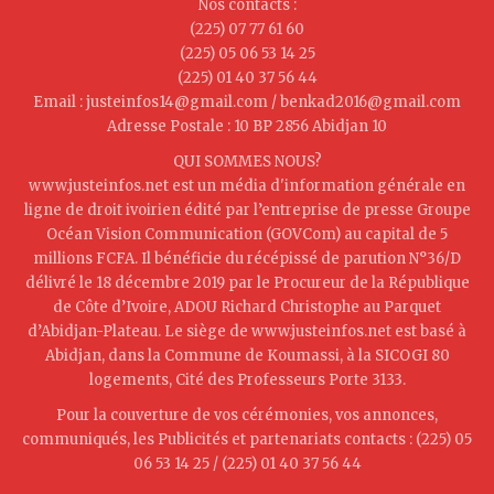
Nos contacts :
(225) 07 77 61 60
(225) 05 06 53 14 25
(225) 01 40 37 56 44
Email : justeinfos14@gmail.com / benkad2016@gmail.com
Adresse Postale : 10 BP 2856 Abidjan 10
QUI SOMMES NOUS?
www.justeinfos.net est un média d'information générale en
ligne de droit ivoirien édité par l’entreprise de presse Groupe
Océan Vision Communication (GOVCom) au capital de 5
millions FCFA. Il bénéficie du récépissé de parution N°36/D
délivré le 18 décembre 2019 par le Procureur de la République
de Côte d’Ivoire, ADOU Richard Christophe au Parquet
d’Abidjan-Plateau. Le siège de www.justeinfos.net est basé à
Abidjan, dans la Commune de Koumassi, à la SICOGI 80
logements, Cité des Professeurs Porte 3133.
Pour la couverture de vos cérémonies, vos annonces,
communiqués, les Publicités et partenariats contacts : (225) 05
06 53 14 25 / (225) 01 40 37 56 44