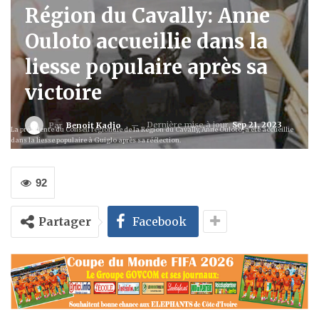
Région du Cavally: Anne
Ouloto accueillie dans la
liesse populaire après sa
victoire
Dernière mise à jour
Sep 21, 2023
Par
Benoit Kadjo
La présidente du Conseil régionale de la Région du Cavally, Anne Ouloto, a été accueillie
dans la liesse populaire à Guiglo après sa réélection.
92
Partager
Facebook