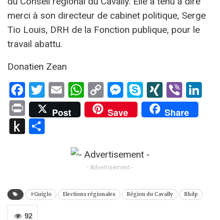
du Conseil régional du Cavally. Elle a tenu à dire
merci à son directeur de cabinet politique, Serge
Tio Louis, DRH de la Fonction publique, pour le
travail abattu.
Donatien Zean
Facebook
Twitter
Email
WhatsApp
Copy
Messenger
Skype
XING
Viber
Li
Link
Print
Post
Save
Share
Push
Partager
to
Kindle
- Advertisement -
#Guiglo
Elections régionales
Région du Cavally
Rhdp
92