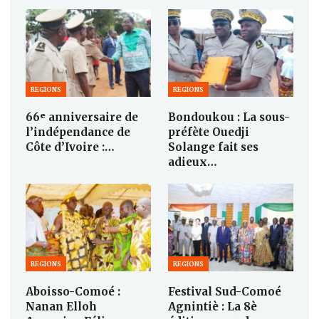
REGIONS
REGIONS
66ᵉ anniversaire de
Bondoukou : La sous-
l’indépendance de
préfète Ouedji
Côte d’Ivoire :…
Solange fait ses
adieux…
REGIONS
REGIONS
Aboisso-Comoé :
Festival Sud-Comoé
Nanan Elloh
Agnintiè : La 8è