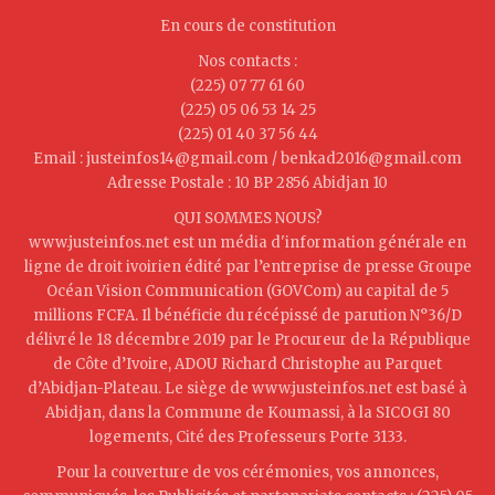
En cours de constitution
Nos contacts :
(225) 07 77 61 60
(225) 05 06 53 14 25
(225) 01 40 37 56 44
Email : justeinfos14@gmail.com / benkad2016@gmail.com
Adresse Postale : 10 BP 2856 Abidjan 10
QUI SOMMES NOUS?
www.justeinfos.net est un média d'information générale en
ligne de droit ivoirien édité par l’entreprise de presse Groupe
Océan Vision Communication (GOVCom) au capital de 5
millions FCFA. Il bénéficie du récépissé de parution N°36/D
délivré le 18 décembre 2019 par le Procureur de la République
de Côte d’Ivoire, ADOU Richard Christophe au Parquet
d’Abidjan-Plateau. Le siège de www.justeinfos.net est basé à
Abidjan, dans la Commune de Koumassi, à la SICOGI 80
logements, Cité des Professeurs Porte 3133.
Pour la couverture de vos cérémonies, vos annonces,