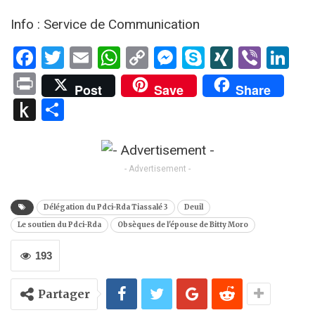
Info : Service de Communication
Facebook
Twitter
Email
WhatsApp
Copy
Messenger
Skype
XING
Viber
Li
Link
Print
Post
Save
Share
Push
Partager
to
Kindle
- Advertisement -
Délégation du Pdci-Rda Tiassalé 3
Deuil
Le soutien du Pdci-Rda
Obsèques de l'épouse de Bitty Moro
193
Partager