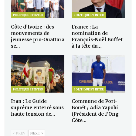
POLITIQUE ET INTER
POLITIQUE ET INTER
Côte d’Ivoire : des
France : La
mouvements de
nomination de
jeunesse pro-Ouattara
François-Noël Buffet
se…
à la tête du…
POLITIQUE ET INTER
POLITIQUE ET INTER
Iran : Le Guide
Commune de Port-
suprême enterré sous
Bouët / Adia Yapobi
haute tension de…
(Président de l’Ong
Côte…
PREV
NEXT