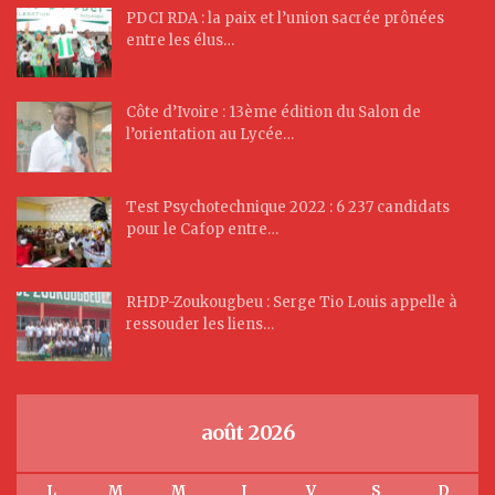
PDCI RDA : la paix et l’union sacrée prônées
entre les élus…
Côte d’Ivoire : 13ème édition du Salon de
l’orientation au Lycée…
Test Psychotechnique 2022 : 6 237 candidats
pour le Cafop entre…
RHDP-Zoukougbeu : Serge Tio Louis appelle à
ressouder les liens…
août 2026
L
M
M
J
V
S
D