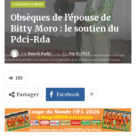
POLITIQUE ET INTER
Obsèques de l’épouse de
Bitty Moro : le soutien du
Pdci-Rda
En
Sep 15, 2022
Par
Benoit Kadjo
La délégation Pdci-Rda aux obsèques de l'épouse de Bitty Moro, conduite par le délégué
Koua Komenan Bilé s'est incliné sur la dépouille de la défunte avant l'ultime voyage.
193
Partager
Facebook