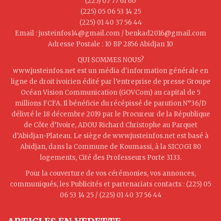
(225) 07 77 61 60
(225) 05 06 53 14 25
(225) 01 40 37 56 44
Email : justeinfos14@gmail.com / benkad2016@gmail.com
Adresse Postale : 10 BP 2856 Abidjan 10
QUI SOMMES NOUS?
www.justeinfos.net est un média d'information générale en
ligne de droit ivoirien édité par l’entreprise de presse Groupe
Océan Vision Communication (GOVCom) au capital de 5
millions FCFA. Il bénéficie du récépissé de parution N°36/D
délivré le 18 décembre 2019 par le Procureur de la République
de Côte d’Ivoire, ADOU Richard Christophe au Parquet
d’Abidjan-Plateau. Le siège de www.justeinfos.net est basé à
Abidjan, dans la Commune de Koumassi, à la SICOGI 80
logements, Cité des Professeurs Porte 3133.
Pour la couverture de vos cérémonies, vos annonces,
communiqués, les Publicités et partenariats contacts : (225) 05
06 53 14 25 / (225) 01 40 37 56 44