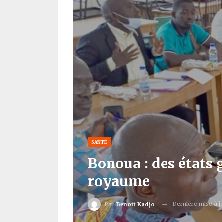
SANTÉ
Bonoua : des états
royaume
Dernière mise à 
Par
Benoit Kadjo