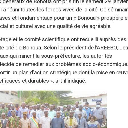
s généraux de Bonoua ont pris fin le samedi 29 janvier
 a réuni toutes les forces vives de la cité. Ce séminai
s bases et fondamentaux pour un « Bonoua » prospère e
l et culturel avec une qualité de vie agréable.
tage et le comité scientifique ont recueilli auprès des
te cité de Bonoua. Selon le président de l’AREEBO, Je
x qui minent la sous-préfecture, les autorités
t décidé de remédier aux problèmes socio-économique
ssortir un plan d’action stratégique dont la mise en œuv
ficaces et durables », a-t-il indiqué.