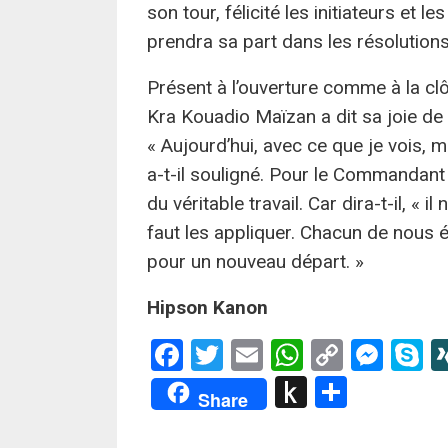
son tour, félicité les initiateurs et 
prendra sa part dans les résolution
Présent à l’ouverture comme à la clô
Kra Kouadio Maïzan a dit sa joie de v
« Aujourd’hui, avec ce que je vois, 
a-t-il souligné. Pour le Commandant 
du véritable travail. Car dira-t-il, « i
faut les appliquer. Chacun de nous é
pour un nouveau départ. »
Hipson Kanon
Facebook
Twitter
Email
WhatsApp
Copy
Mes
S
Link
Push
Partag
Share
to