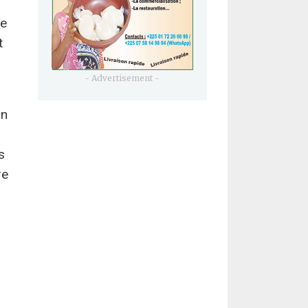
re
t
- Advertisement -
an
s
re