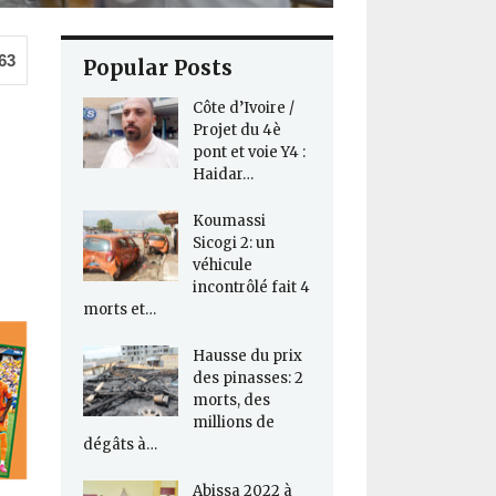
63
Popular Posts
Côte d’Ivoire /
Projet du 4è
pont et voie Y4 :
Haidar…
Koumassi
Sicogi 2: un
véhicule
incontrôlé fait 4
morts et…
Hausse du prix
des pinasses: 2
morts, des
millions de
dégâts à…
Abissa 2022 à