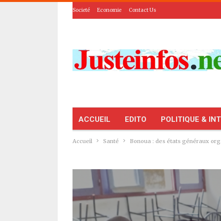
Societé
Economie
Contact Us
ACCUEIL
EDITO
POLITIQUE & IN
Accueil
Santé
Bonoua : des états généraux or