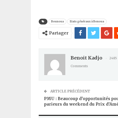
Kindle
Bounoua
Etats généraux à Bonoua
Partager
Benoit Kadjo
2485
Comments
ARTICLE PRÉCÉDENT
PMU : Beaucoup d’opportunités pou
parieurs du weekend du Prix d’Am