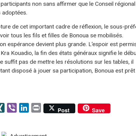
les participants non sans affirmer que le Conseil régional
s adoptées.
ture de cet important cadre de réflexion, le sous-préf
oir tous les fils et filles de Bonoua se mobilisés.
mon espérance devient plus grande. L’espoir est permis
Kra Kouadio, la fin des états généraux signifie le débu
l ne suffit pas de mettre les résolutions sur les tables, il
tant disposé à jouer sa participation, Bonoua est prêt
senger
kype
XING
Viber
LinkedIn
Print
Post
Save
er