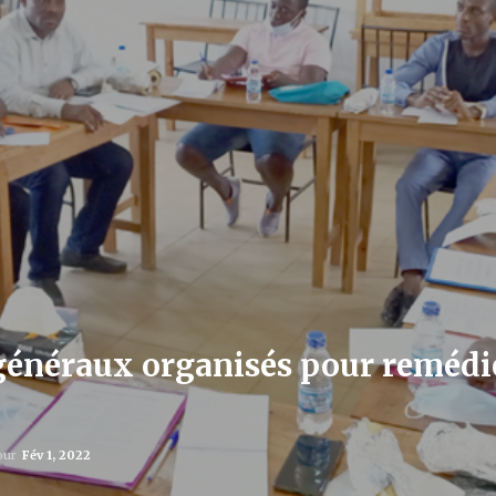
 généraux organisés pour reméd
jour
Fév 1, 2022