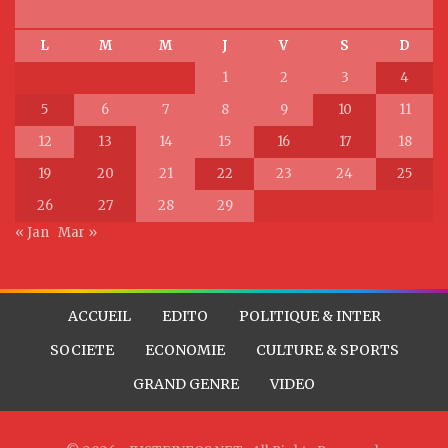
L
M
M
J
V
S
D
1
2
3
4
5
6
7
8
9
10
11
12
13
14
15
16
17
18
19
20
21
22
23
24
25
26
27
28
29
« Jan
Mar »
ACCUEIL
EDITO
POLITIQUE & INTER
SOCIETE
ECONOMIE
CULTURE & SPORTS
GRAND GENRE
VIDEO