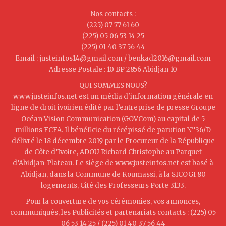
Nos contacts :
(225) 07 77 61 60
(225) 05 06 53 14 25
(225) 01 40 37 56 44
Email : justeinfos14@gmail.com / benkad2016@gmail.com
Adresse Postale : 10 BP 2856 Abidjan 10
QUI SOMMES NOUS?
www.justeinfos.net est un média d'information générale en
ligne de droit ivoirien édité par l’entreprise de presse Groupe
Océan Vision Communication (GOVCom) au capital de 5
millions FCFA. Il bénéficie du récépissé de parution N°36/D
délivré le 18 décembre 2019 par le Procureur de la République
de Côte d’Ivoire, ADOU Richard Christophe au Parquet
d’Abidjan-Plateau. Le siège de www.justeinfos.net est basé à
Abidjan, dans la Commune de Koumassi, à la SICOGI 80
logements, Cité des Professeurs Porte 3133.
Pour la couverture de vos cérémonies, vos annonces,
communiqués, les Publicités et partenariats contacts : (225) 05
06 53 14 25 / (225) 01 40 37 56 44