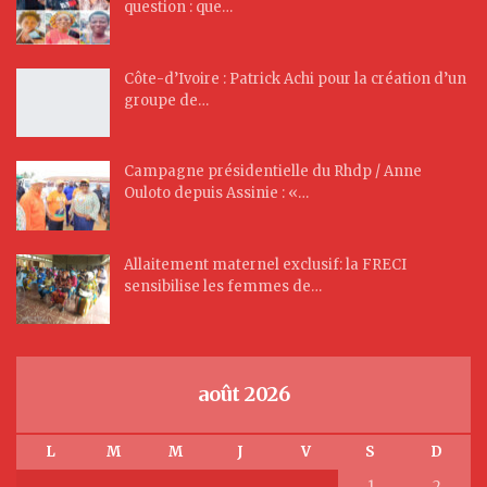
question : que…
Côte-d’Ivoire : Patrick Achi pour la création d’un
groupe de…
Campagne présidentielle du Rhdp / Anne
Ouloto depuis Assinie : «…
Allaitement maternel exclusif: la FRECI
sensibilise les femmes de…
août 2026
L
M
M
J
V
S
D
1
2