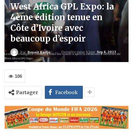
West Africa GPL Expo: la
4ème édition tenue en
Côte d’Ivoire avec
beaucoup d’espoir
Dernière mise à jour
Sep 8, 2023
Par
Benoit Kadjo
Le ministre Sangafoa Coulbaly a visité des stands à après la cérémonie d'ouverture de
West Africa LPG Expo
106
Partager
Facebook