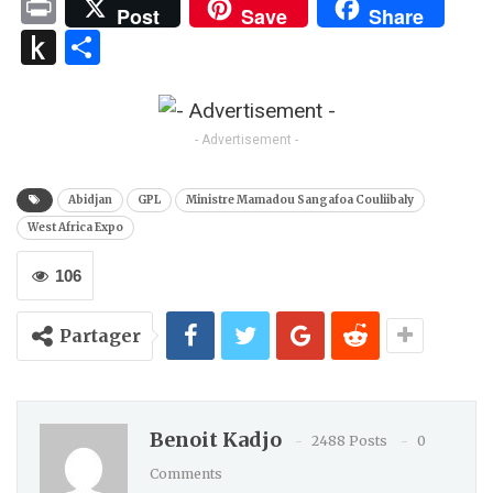
Link
Print
Post
Save
Share
Push
Partager
to
Kindle
- Advertisement -
Abidjan
GPL
Ministre Mamadou Sangafoa Couliibaly
West Africa Expo
106
Partager
Benoit Kadjo
2488 Posts
0
Comments