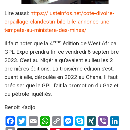
Lire aussi:
https://justeinfos.net/cote-divoire-
orpaillage-clandestin-bile-bile-annonce-une-
tempete-au-ministere-des-mines/
ème
Il faut noter que la 4
édition de West Africa
GPL Expo prendra fin ce vendredi 8 septembre
2023. C’est au Nigéria qu’avaient eu lieu les 2
premières éditions. La troisième édition s’est,
quant à elle, déroulée en 2022 au Ghana. Il faut
préciser que le GPL fait la promotion du Gaz et
du pétrole liquéfiés.
Benoît Kadjo
Facebook
Twitter
Email
WhatsApp
Copy
Messenger
Skype
XING
Viber
Li