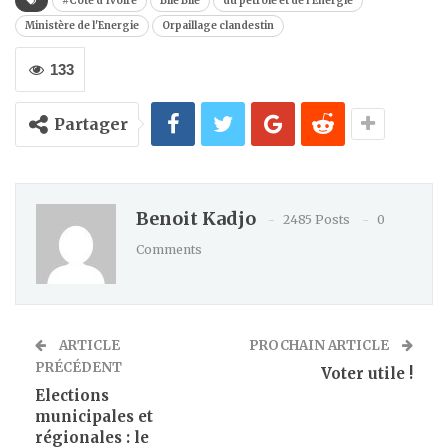
#Côte d'Ivoire
Bilé Bilé
du pétrole et de l'Energie
Ministère de l'Energie
Orpaillage clandestin
133
Partager
Benoit Kadjo
2485 Posts
0
Comments
ARTICLE
PROCHAIN ARTICLE
PRÉCÉDENT
Voter utile !
Elections
municipales et
régionales : le