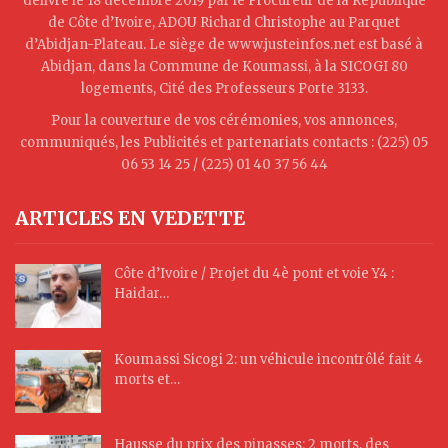
délivré le 18 décembre 2019 par le Procureur de la République
de Côte d’Ivoire, ADOU Richard Christophe au Parquet
d’Abidjan-Plateau. Le siège de www.justeinfos.net est basé à
Abidjan, dans la Commune de Koumassi, à la SICOGI 80
logements, Cité des Professeurs Porte 3133.
Pour la couverture de vos cérémonies, vos annonces,
communiqués, les Publicités et partenariats contacts : (225) 05
06 53 14 25 / (225) 01 40 37 56 44
ARTICLES EN VEDETTE
Côte d’Ivoire / Projet du 4è pont et voie Y4 :
Haidar…
Koumassi Sicogi 2: un véhicule incontrôlé fait 4
morts et…
Hausse du prix des pinasses: 2 morts, des