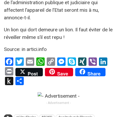
de l’administration publique et judiciaire qui
affectent l’appareil de l’Etat seront mis à nu,
annonce-t-il.
Un lion qui dort demeure un lion. Il faut éviter de le
réveiller même s’il est repu !
Source: in artici.info
Facebook
Twitter
Email
WhatsApp
Copy
Messenger
Skype
XING
Viber
Li
Link
Print
Post
Save
Share
Push
Partager
to
Kindle
- Advertisement -