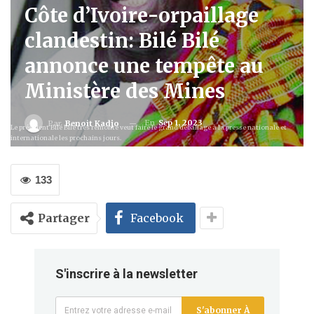
Côte d’Ivoire-orpaillage
clandestin: Bilé Bilé
annonce une tempête au
Ministère des Mines
En
Sep 1, 2023
Par
Benoit Kadjo
Le président Bilé Bilé très remonté veut faire le grand déballage à la presse nationale et
internationale les prochains jours.
133
Partager
Facebook
S'inscrire à la newsletter
S'abonner À