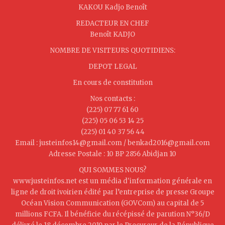
KAKOU Kadjo Benoît
REDACTEUR EN CHEF
Benoît KADJO
NOMBRE DE VISITEURS QUOTIDIENS:
DEPOT LEGAL
En cours de constitution
Nos contacts :
(225) 07 77 61 60
(225) 05 06 53 14 25
(225) 01 40 37 56 44
Email : justeinfos14@gmail.com / benkad2016@gmail.com
Adresse Postale : 10 BP 2856 Abidjan 10
QUI SOMMES NOUS?
www.justeinfos.net est un média d'information générale en
ligne de droit ivoirien édité par l’entreprise de presse Groupe
Océan Vision Communication (GOVCom) au capital de 5
millions FCFA. Il bénéficie du récépissé de parution N°36/D