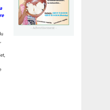
a
re
- Advertisement -
du
,
et,
e