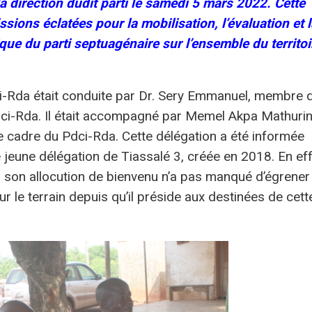
 direction dudit parti le samedi 5 mars 2022. Cette
ssions éclatées pour la mobilisation, l’évaluation et l
ue du parti septuagénaire sur l’ensemble du territoi
ci-Rda était conduite par Dr. Sery Emmanuel, membre 
dci-Rda. Il était accompagné par Memel Akpa Mathurin
 cadre du Pdci-Rda. Cette délégation a été informée
jeune délégation de Tiassalé 3, créée en 2018. En eff
 son allocution de bienvenu n’a pas manqué d’égrener
sur le terrain depuis qu’il préside aux destinées de cett