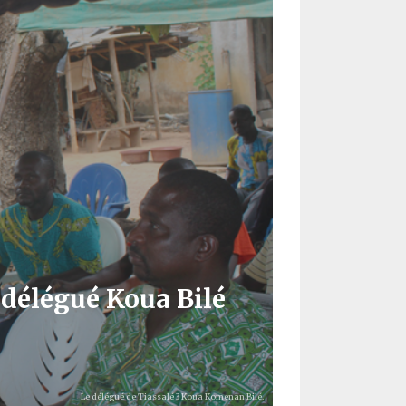
e délégué Koua Bilé
Le délégué de Tiassalé 3 Koua Komenan Bilé.