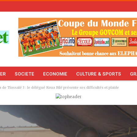
TER
SOCIETE
ECONOMIE
CULTURE & SPORTS
GR
 de Tiassalé 3 : le délégué Koua Bilé présente ses difficultés et plaide