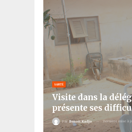
SANTÉ
Visite dans la délé
présente ses difficu
Dernière mise à 
Par
Benoit Kadjo