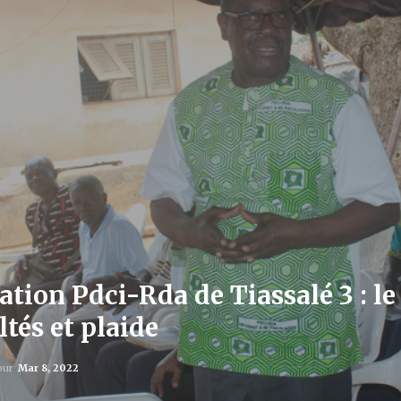
gation Pdci-Rda de Tiassalé 3 : l
ltés et plaide
jour
Mar 8, 2022