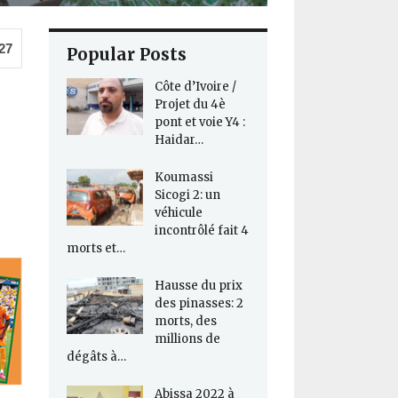
27
Popular Posts
Côte d’Ivoire /
Projet du 4è
pont et voie Y4 :
Haidar…
Koumassi
Sicogi 2: un
véhicule
incontrôlé fait 4
morts et…
Hausse du prix
des pinasses: 2
morts, des
millions de
dégâts à…
Abissa 2022 à