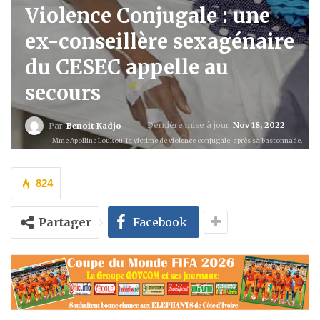
Violence Conjugale : une
ex-conseillère sexagénaire
du CESEC appelle au
secours
Dernière mise à jour
Nov 18, 2022
Par
Benoit Kadjo
Mme Apolline Loukou, la victime de violence conjugale, après sa bastonnade.
824
Partager
Facebook