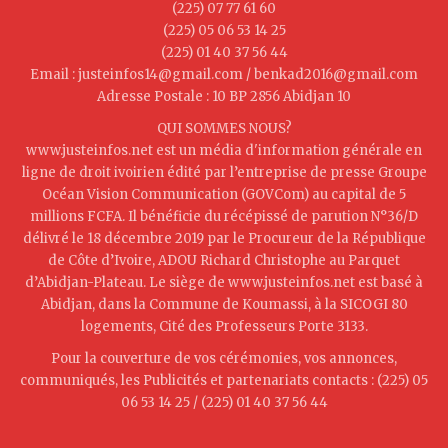
(225) 07 77 61 60
(225) 05 06 53 14 25
(225) 01 40 37 56 44
Email : justeinfos14@gmail.com / benkad2016@gmail.com
Adresse Postale : 10 BP 2856 Abidjan 10
QUI SOMMES NOUS?
www.justeinfos.net est un média d'information générale en
ligne de droit ivoirien édité par l’entreprise de presse Groupe
Océan Vision Communication (GOVCom) au capital de 5
millions FCFA. Il bénéficie du récépissé de parution N°36/D
délivré le 18 décembre 2019 par le Procureur de la République
de Côte d’Ivoire, ADOU Richard Christophe au Parquet
d’Abidjan-Plateau. Le siège de www.justeinfos.net est basé à
Abidjan, dans la Commune de Koumassi, à la SICOGI 80
logements, Cité des Professeurs Porte 3133.
Pour la couverture de vos cérémonies, vos annonces,
communiqués, les Publicités et partenariats contacts : (225) 05
06 53 14 25 / (225) 01 40 37 56 44