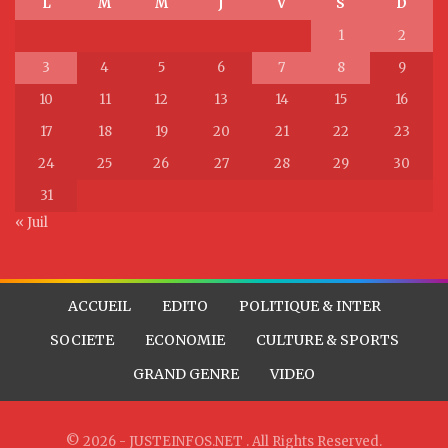
L
M
M
J
V
S
D
1
2
3
4
5
6
7
8
9
10
11
12
13
14
15
16
17
18
19
20
21
22
23
24
25
26
27
28
29
30
31
« Juil
ACCUEIL
EDITO
POLITIQUE & INTER
SOCIETE
ECONOMIE
CULTURE & SPORTS
GRAND GENRE
VIDEO
© 2026 - JUSTEINFOS.NET . All Rights Reserved.