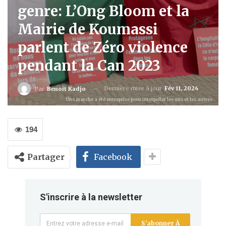
genre: L’Ong Bloom et la
Mairie de Koumassi
parlent de Zéro violence
pendant la Can 2023
Dernière mise à jour
Fév 11, 2024
Par
Benoit Kadjo
Une marche a été entreprise pour interpeller les uns et les autres.
194
Partager
Facebook
S'inscrire à la newsletter
S'abonner À