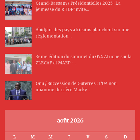
Grand-Bassam / Présidentielles 2025 : La
jeunesse du RHDP invite…
Abidjan: des pays africains planchent sur une
règlementation…
3ème édition du sommet du G54 Afrique sur la
ZLECAF et MAEP :…
Onu / Succession de Guterres : L’UA non
unanime derrière Macky…
août 2026
L
M
M
J
V
S
D