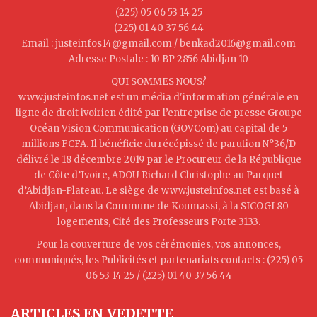
(225) 05 06 53 14 25
(225) 01 40 37 56 44
Email : justeinfos14@gmail.com / benkad2016@gmail.com
Adresse Postale : 10 BP 2856 Abidjan 10
QUI SOMMES NOUS?
www.justeinfos.net est un média d'information générale en
ligne de droit ivoirien édité par l’entreprise de presse Groupe
Océan Vision Communication (GOVCom) au capital de 5
millions FCFA. Il bénéficie du récépissé de parution N°36/D
délivré le 18 décembre 2019 par le Procureur de la République
de Côte d’Ivoire, ADOU Richard Christophe au Parquet
d’Abidjan-Plateau. Le siège de www.justeinfos.net est basé à
Abidjan, dans la Commune de Koumassi, à la SICOGI 80
logements, Cité des Professeurs Porte 3133.
Pour la couverture de vos cérémonies, vos annonces,
communiqués, les Publicités et partenariats contacts : (225) 05
06 53 14 25 / (225) 01 40 37 56 44
ARTICLES EN VEDETTE