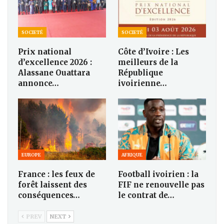
SOCIETÉ
SOCIETÉ
Prix national
Côte d’Ivoire : Les
d’excellence 2026 :
meilleurs de la
Alassane Ouattara
République
annonce…
ivoirienne…
EUROPE
AFRIQUE
France : les feux de
Football ivoirien : la
forêt laissent des
FIF ne renouvelle pas
conséquences…
le contrat de…
PREV
NEXT