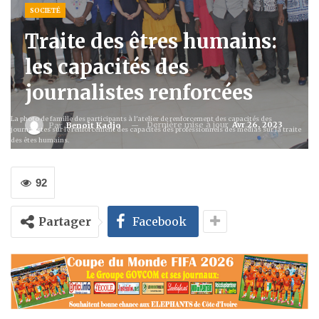
SOCIETÉ
Traite des êtres humains:
les capacités des
journalistes renforcées
La photo de famille des participants à l'atelier de renforcement des capacités des
Dernière mise à jour
Avr 26, 2023
Par
Benoit Kadjo
journalistes sur le renforcement des capacités des professionnels des médias sur la traite
des êtes humains.
92
Partager
Facebook