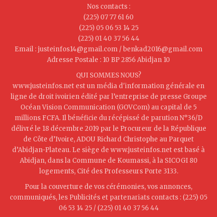
Nos contacts :
(225) 07 77 61 60
(225) 05 06 53 14 25
(225) 01 40 37 56 44
Email : justeinfos14@gmail.com / benkad2016@gmail.com
Adresse Postale : 10 BP 2856 Abidjan 10
QUI SOMMES NOUS?
www.justeinfos.net est un média d'information générale en
ligne de droit ivoirien édité par l’entreprise de presse Groupe
Océan Vision Communication (GOVCom) au capital de 5
millions FCFA. Il bénéficie du récépissé de parution N°36/D
délivré le 18 décembre 2019 par le Procureur de la République
de Côte d’Ivoire, ADOU Richard Christophe au Parquet
d’Abidjan-Plateau. Le siège de www.justeinfos.net est basé à
Abidjan, dans la Commune de Koumassi, à la SICOGI 80
logements, Cité des Professeurs Porte 3133.
Pour la couverture de vos cérémonies, vos annonces,
communiqués, les Publicités et partenariats contacts : (225) 05
06 53 14 25 / (225) 01 40 37 56 44