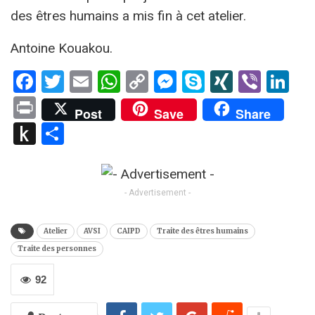
des êtres humains a mis fin à cet atelier.
Antoine Kouakou.
Facebook
Twitter
Email
WhatsApp
Copy
Messenger
Skype
XING
Viber
Li
Link
Print
Post
Save
Share
Push
Partager
to
Kindle
- Advertisement -
Atelier
AVSI
CAIPD
Traite des êtres humains
Traite des personnes
92