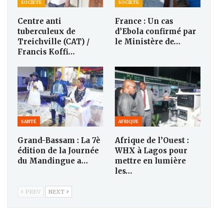
SOCIETÉ
SOCIETÉ
Centre anti
France : Un cas
tuberculeux de
d’Ebola confirmé par
Treichville (CAT) /
le Ministère de…
Francis Koffi…
SANTÉ
AFRIQUE
Grand-Bassam : La 7è
Afrique de l’Ouest :
édition de la Journée
WHX à Lagos pour
du Mandingue a…
mettre en lumière
les…
PREV
NEXT