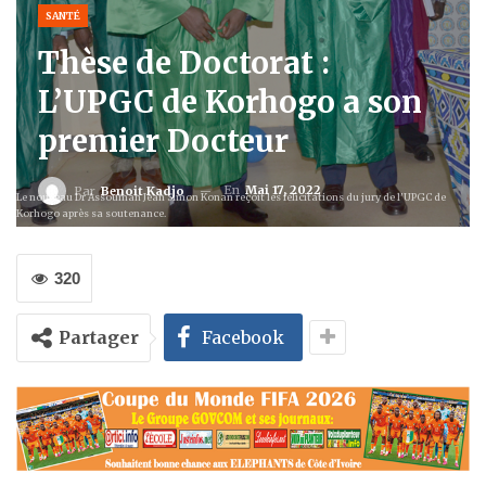
SANTÉ
Thèse de Doctorat :
L’UPGC de Korhogo a son
premier Docteur
En
Mai 17, 2022
Par
Benoit Kadjo
Le nouveau Dr Assouman Jean Simon Konan reçoit les félicitations du jury de l'UPGC de
Korhogo après sa soutenance.
320
Partager
Facebook