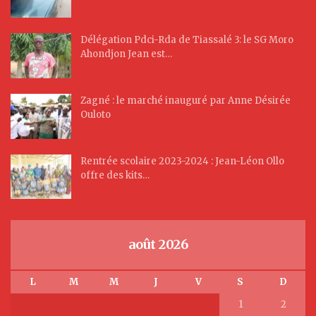
Délégation Pdci-Rda de Tiassalé 3: le SG Moro
Ahondjon Jean est…
Zagné : le marché inauguré par Anne Désirée
Ouloto
Rentrée scolaire 2023-2024 : Jean-Léon Ollo
offre des kits…
août 2026
L
M
M
J
V
S
D
1
2