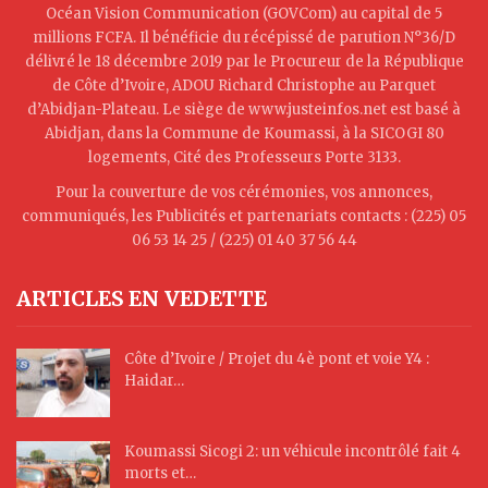
Océan Vision Communication (GOVCom) au capital de 5
millions FCFA. Il bénéficie du récépissé de parution N°36/D
délivré le 18 décembre 2019 par le Procureur de la République
de Côte d’Ivoire, ADOU Richard Christophe au Parquet
d’Abidjan-Plateau. Le siège de www.justeinfos.net est basé à
Abidjan, dans la Commune de Koumassi, à la SICOGI 80
logements, Cité des Professeurs Porte 3133.
Pour la couverture de vos cérémonies, vos annonces,
communiqués, les Publicités et partenariats contacts : (225) 05
06 53 14 25 / (225) 01 40 37 56 44
ARTICLES EN VEDETTE
Côte d’Ivoire / Projet du 4è pont et voie Y4 :
Haidar…
Koumassi Sicogi 2: un véhicule incontrôlé fait 4
morts et…