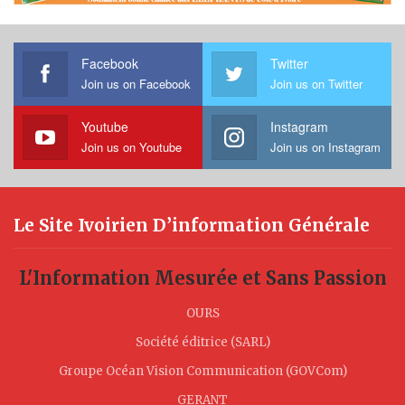
Facebook
Twitter
Join us on Facebook
Join us on Twitter
Youtube
Instagram
Join us on Youtube
Join us on Instagram
Le Site Ivoirien D’information Générale
L'Information Mesurée et Sans Passion
OURS
Société éditrice (SARL)
Groupe Océan Vision Communication (GOVCom)
GERANT