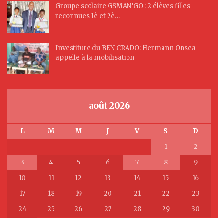
Groupe scolaire GSMAN’GO : 2 élèves filles
reconnues 1è et 2è…
Investiture du BEN CRADO: Hermann Onsea
appelle à la mobilisation
août 2026
L
M
M
J
V
S
D
1
2
3
4
5
6
7
8
9
10
11
12
13
14
15
16
17
18
19
20
21
22
23
24
25
26
27
28
29
30