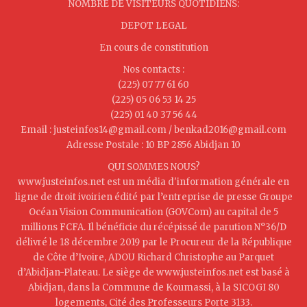
NOMBRE DE VISITEURS QUOTIDIENS:
DEPOT LEGAL
En cours de constitution
Nos contacts :
(225) 07 77 61 60
(225) 05 06 53 14 25
(225) 01 40 37 56 44
Email : justeinfos14@gmail.com / benkad2016@gmail.com
Adresse Postale : 10 BP 2856 Abidjan 10
QUI SOMMES NOUS?
www.justeinfos.net est un média d'information générale en
ligne de droit ivoirien édité par l’entreprise de presse Groupe
Océan Vision Communication (GOVCom) au capital de 5
millions FCFA. Il bénéficie du récépissé de parution N°36/D
délivré le 18 décembre 2019 par le Procureur de la République
de Côte d’Ivoire, ADOU Richard Christophe au Parquet
d’Abidjan-Plateau. Le siège de www.justeinfos.net est basé à
Abidjan, dans la Commune de Koumassi, à la SICOGI 80
logements, Cité des Professeurs Porte 3133.