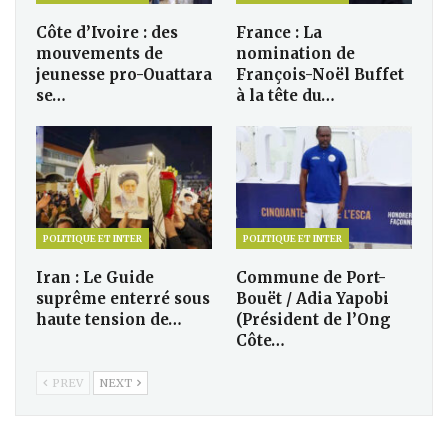
Côte d’Ivoire : des
France : La
mouvements de
nomination de
jeunesse pro-Ouattara
François-Noël Buffet
se…
à la tête du…
POLITIQUE ET INTER
POLITIQUE ET INTER
Iran : Le Guide
Commune de Port-
suprême enterré sous
Bouët / Adia Yapobi
haute tension de…
(Président de l’Ong
Côte…
PREV
NEXT