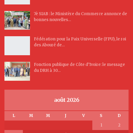
7è SIAB : le Ministère du Commerce annonce de
bonnes nouvelles…
Fédération pour la Paix Universelle (FPU), le roi
des Abouré de…
Fonction publique de Côte d’Ivoire: le message
du DRH à 30…
août 2026
L
M
M
J
V
S
D
1
2