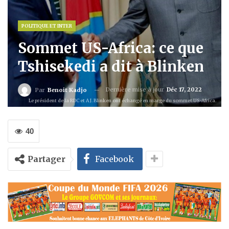
POLITIQUE ET INTER
Sommet US-Africa: ce que
Tshisekedi a dit à Blinken
Dernière mise à jour
Déc 17, 2022
Par
Benoit Kadjo
Le président de la RDC et A J. Blinken ont échangé en marge du sommet US-Africa.
40
Partager
Facebook