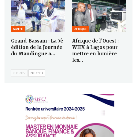
SANTÉ
AFRIQUE
Grand-Bassam : La 7è
Afrique de l’Ouest :
édition de la Journée
WHX à Lagos pour
du Mandingue a…
mettre en lumière
les…
PREV
NEXT