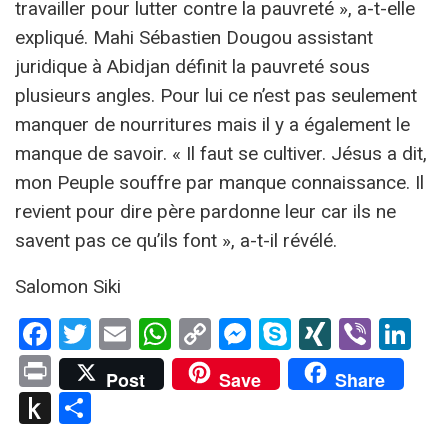
travailler pour lutter contre la pauvreté », a-t-elle
expliqué. Mahi Sébastien Dougou assistant
juridique à Abidjan définit la pauvreté sous
plusieurs angles. Pour lui ce n’est pas seulement
manquer de nourritures mais il y a également le
manque de savoir. « Il faut se cultiver. Jésus a dit,
mon Peuple souffre par manque connaissance. Il
revient pour dire père pardonne leur car ils ne
savent pas ce qu’ils font », a-t-il révélé.
Salomon Siki
Facebook
Twitter
Email
WhatsApp
Copy
Messenger
Skype
XING
Viber
Li
Link
Print
Post
Save
Share
Push
Partager
to