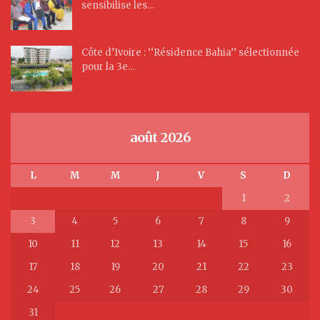
sensibilise les…
Côte d’Ivoire : ‘‘Résidence Bahia’’ sélectionnée
pour la 3e…
août 2026
L
M
M
J
V
S
D
1
2
3
4
5
6
7
8
9
10
11
12
13
14
15
16
17
18
19
20
21
22
23
24
25
26
27
28
29
30
31