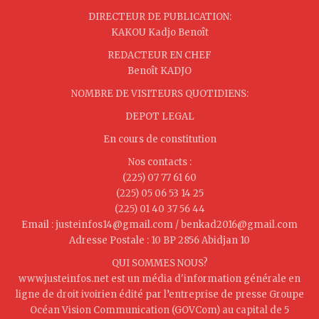
DIRECTEUR DE PUBLICATION:
KAKOU Kadjo Benoît
REDACTEUR EN CHEF
Benoît KADJO
NOMBRE DE VISITEURS QUOTIDIENS:
DEPOT LEGAL
En cours de constitution
Nos contacts :
(225) 07 77 61 60
(225) 05 06 53 14 25
(225) 01 40 37 56 44
Email : justeinfos14@gmail.com / benkad2016@gmail.com
Adresse Postale : 10 BP 2856 Abidjan 10
QUI SOMMES NOUS?
www.justeinfos.net est un média d'information générale en
ligne de droit ivoirien édité par l’entreprise de presse Groupe
Océan Vision Communication (GOVCom) au capital de 5