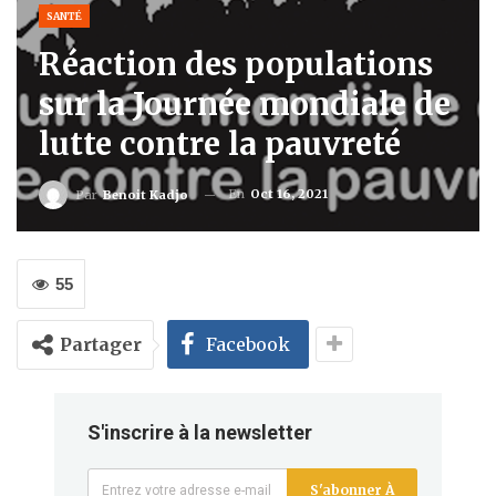
SANTÉ
Réaction des populations
sur la Journée mondiale de
lutte contre la pauvreté
En
Oct 16, 2021
Par
Benoit Kadjo
55
Partager
Facebook
S'inscrire à la newsletter
S'abonner À