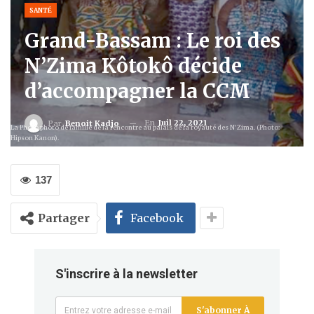
SANTÉ
Grand-Bassam : Le roi des
N’Zima Kôtokô décide
d’accompagner la CCM
En
Juil 22, 2021
Par
Benoit Kadjo
La Photo photo de famille de la rencontre au palais de la royauté des N'Zima. (Photo:
Hipson Kanon).
137
Partager
Facebook
S'inscrire à la newsletter
S'abonner À