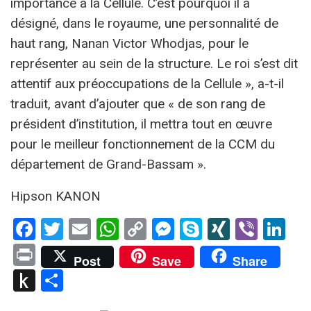
importance à la Cellule. C’est pourquoi il a
désigné, dans le royaume, une personnalité de
haut rang, Nanan Victor Whodjas, pour le
représenter au sein de la structure. Le roi s’est dit
attentif aux préoccupations de la Cellule », a-t-il
traduit, avant d’ajouter que « de son rang de
président d’institution, il mettra tout en œuvre
pour le meilleur fonctionnement de la CCM du
département de Grand-Bassam ».
Hipson KANON
Facebook
Twitter
Email
WhatsApp
Copy
Messenger
Skype
XING
Viber
Li
Link
Print
Post
Save
Share
Push
Partager
to