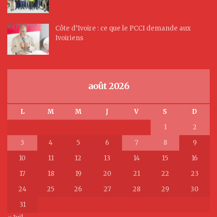
Côte d’Ivoire : ce que le PCCI demande aux
Ivoiriens
août 2026
L
M
M
J
V
S
D
1
2
3
4
5
6
7
8
9
10
11
12
13
14
15
16
17
18
19
20
21
22
23
24
25
26
27
28
29
30
31