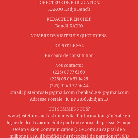
DIRECTEUR DE PUBLICATION:
KAKOU Kadjo Benoît
REDACTEUR EN CHEF
Benoît KADJO
NOMBRE DE VISITEURS QUOTIDIENS:
DEPOT LEGAL
En cours de constitution
Nos contacts :
(225) 07 77 61 60
(225) 05 06 53 14 25
(225) 01 40 37 56 44
Email : justeinfos14@gmail.com / benkad2016@gmail.com
Adresse Postale : 10 BP 2856 Abidjan 10
QUI SOMMES NOUS?
www.justeinfos.net est un média d'information générale en
ligne de droit ivoirien édité par l’entreprise de presse Groupe
Océan Vision Communication (GOVCom) au capital de 5
millions FCFA. Il bénéficie du récépissé de parution N°36/D