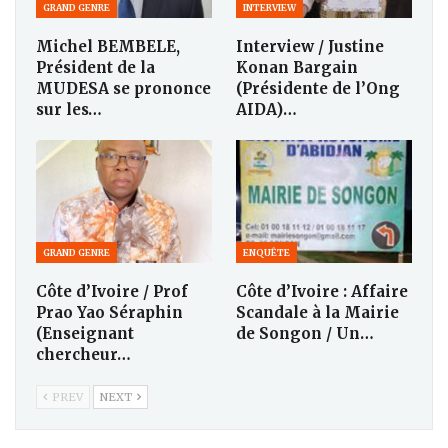
GRAND GENRE
INTERVIEW
Michel BEMBELE,
Interview / Justine
Président de la
Konan Bargain
MUDESA se prononce
(Présidente de l’Ong
sur les…
AIDA)…
GRAND GENRE
ENQUÊTE
Côte d’Ivoire / Prof
Côte d’Ivoire : Affaire
Prao Yao Séraphin
Scandale à la Mairie
(Enseignant
de Songon / Un…
chercheur…
PREV
NEXT