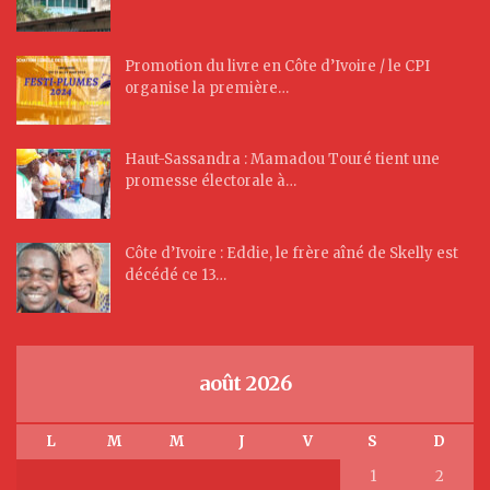
Promotion du livre en Côte d’Ivoire / le CPI
organise la première…
Haut-Sassandra : Mamadou Touré tient une
promesse électorale à…
Côte d’Ivoire : Eddie, le frère aîné de Skelly est
décédé ce 13…
août 2026
L
M
M
J
V
S
D
1
2