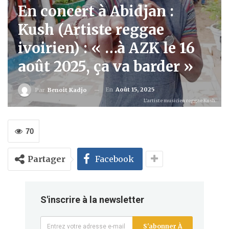
En concert à Abidjan :
Kush (Artiste reggae
ivoirien) : « …à AZK le 16
août 2025, ça va barder »
En
Août 15, 2025
Par
Benoit Kadjo
L'artiste musicien reggae Kush.
70
Partager
Facebook
S'inscrire à la newsletter
S'abonner À