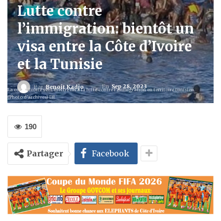
Lutte contre
l’immigration: bientôt un
visa entre la Côte d’Ivoire
et la Tunisie
En
Sep 28, 2023
Par
Benoit Kadjo
La côte d'Ivoire veut mettre fin à la lutte contre l'immigration en territoire tunisien.
(Photo d'archives) DR
190
Partager
Facebook