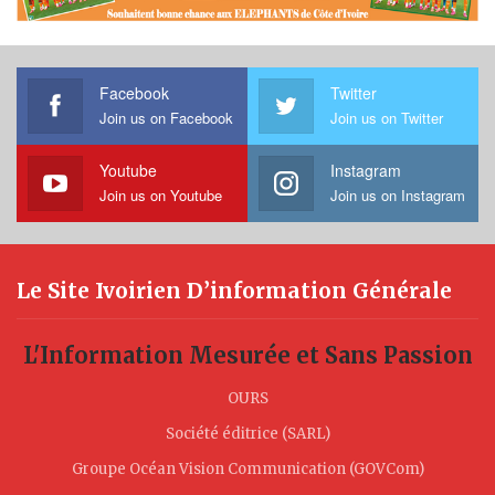
Facebook
Twitter
Join us on Facebook
Join us on Twitter
Youtube
Instagram
Join us on Youtube
Join us on Instagram
Le Site Ivoirien D’information Générale
L'Information Mesurée et Sans Passion
OURS
Société éditrice (SARL)
Groupe Océan Vision Communication (GOVCom)