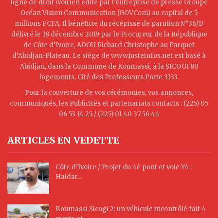
ligne de droit ivoirien édité par l’entreprise de presse Groupe
Océan Vision Communication (GOVCom) au capital de 5
millions FCFA. Il bénéficie du récépissé de parution N°36/D
délivré le 18 décembre 2019 par le Procureur de la République
de Côte d’Ivoire, ADOU Richard Christophe au Parquet
d’Abidjan-Plateau. Le siège de www.justeinfos.net est basé à
Abidjan, dans la Commune de Koumassi, à la SICOGI 80
logements, Cité des Professeurs Porte 3133.
Pour la couverture de vos cérémonies, vos annonces,
communiqués, les Publicités et partenariats contacts : (225) 05
06 53 14 25 / (225) 01 40 37 56 44
ARTICLES EN VEDETTE
Côte d’Ivoire / Projet du 4è pont et voie Y4 :
Haidar…
Koumassi Sicogi 2: un véhicule incontrôlé fait 4