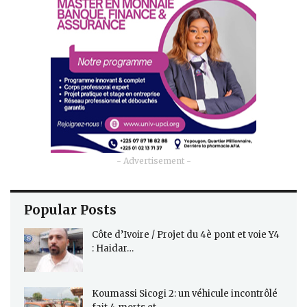
- Advertisement -
Popular Posts
Côte d’Ivoire / Projet du 4è pont et voie Y4
: Haidar…
Koumassi Sicogi 2: un véhicule incontrôlé