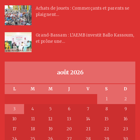
Achats de jouets : Commerçants et parents se
plaignent…
Grand-Bassam : L’AEMB investit Ballo Kassoum,
et prône une…
août 2026
L
M
M
J
V
S
D
1
2
3
4
5
6
7
8
9
10
11
12
13
14
15
16
17
18
19
20
21
22
23
24
25
26
27
28
29
30