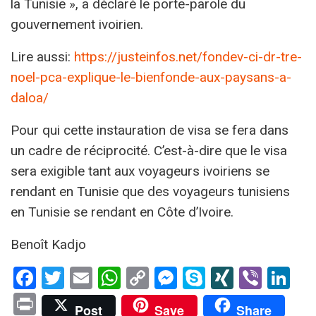
la Tunisie », a déclaré le porte-parole du
gouvernement ivoirien.
Lire aussi:
https://justeinfos.net/fondev-ci-dr-tre-
noel-pca-explique-le-bienfonde-aux-paysans-a-
daloa/
Pour qui cette instauration de visa se fera dans
un cadre de réciprocité. C’est-à-dire que le visa
sera exigible tant aux voyageurs ivoiriens se
rendant en Tunisie que des voyageurs tunisiens
en Tunisie se rendant en Côte d’Ivoire.
Benoît Kadjo
Facebook
Twitter
Email
WhatsApp
Copy
Messenger
Skype
XING
Viber
Li
Link
Print
Post
Save
Share