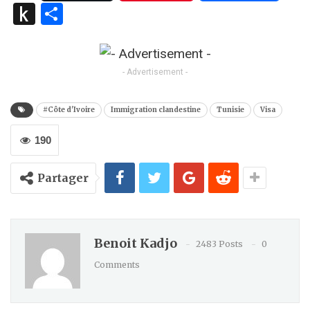
Push
Partager
to
Kindle
- Advertisement -
#Côte d'Ivoire
Immigration clandestine
Tunisie
Visa
190
Partager
Benoit Kadjo
2483 Posts
0
Comments