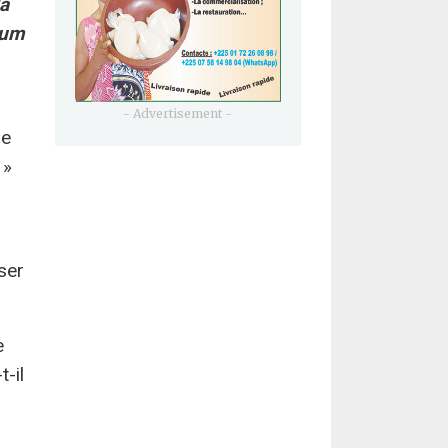
la
bum
- Advertisement -
ge
 »
ser
e
-il