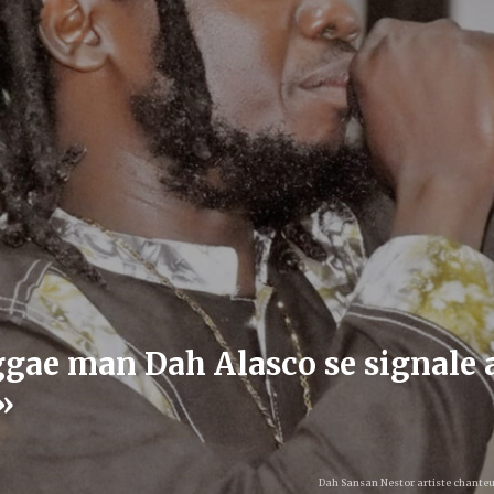
reggae man Dah Alasco se signale a
»
Dah Sansan Nestor artiste chanteur