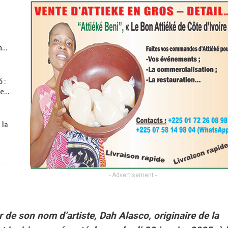
n…
 :
ne…
 la
- Advertisement -
 de son nom d’artiste, Dah Alasco, originaire de la