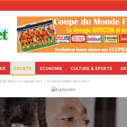
TER
SOCIETE
ECONOMIE
CULTURE & SPORTS
GR
Dah Alasco se signale avec « Je suis locataire chez moi »