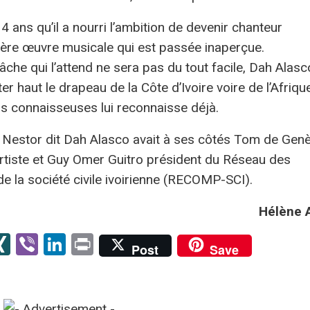
 14 ans qu’il a nourri l’ambition de devenir chanteur
mière œuvre musicale qui est passée inaperçue.
âche qui l’attend ne sera pas du tout facile, Dah Alasc
er haut le drapeau de la Côte d’Ivoire voire de l’Afriqu
ns connaisseuses lui reconnaisse déjà.
 Nestor dit Dah Alasco avait à ses côtés Tom de Genè
’artiste et Guy Omer Guitro président du Réseau des
 la société civile ivoirienne (RECOMP-SCI).
Hélène 
senger
kype
XING
Viber
LinkedIn
Print
Post
Save
er