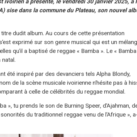
 ivoirien a présenté, le vendredi 30 janvier 2025, à 
A) sise dans la commune du Plateau, son nouvel al
e titre dudit album. Au cours de cette présentation
 s’est exprimé sur son genre musical qui est un mélan
elles qu’il a baptisé de reggae « Bamba ». Le « Bamba
 natal.
nt été inspiré par des devanciers tels Alpha Blondy,
om de la scène musicale ivoirienne n’hésite pas à his
omparant à celle de célébrités du reggae mondial.
a », tu prends le son de Burning Speer, d’Ajahman, d
orités du traditionnel reggae venu de l’Afrique », a-t