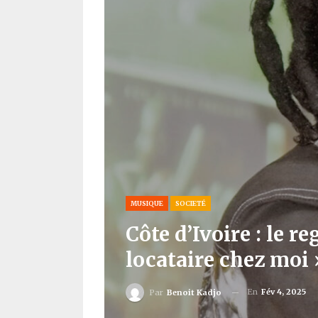
MUSIQUE
SOCIETÉ
Côte d’Ivoire : le 
locataire chez moi 
En
Fév 4, 2025
Par
Benoit Kadjo