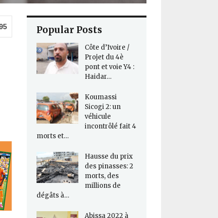
95
Popular Posts
Côte d’Ivoire /
Projet du 4è
pont et voie Y4 :
Haidar…
Koumassi
Sicogi 2: un
véhicule
incontrôlé fait 4
morts et…
Hausse du prix
des pinasses: 2
morts, des
millions de
dégâts à…
Abissa 2022 à