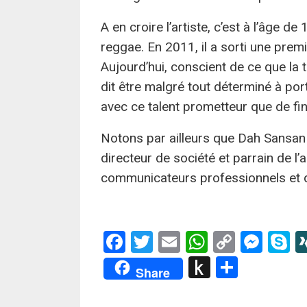
A en croire l’artiste, c’est à l’âge de
reggae. En 2011, il a sorti une pre
Aujourd’hui, conscient de ce que la t
dit être malgré tout déterminé à port
avec ce talent prometteur que de fi
Notons par ailleurs que Dah Sansan
directeur de société et parrain de l
communicateurs professionnels et de
Facebook
Twitter
Email
WhatsApp
Copy
Mes
S
Link
Push
Partag
Share
to