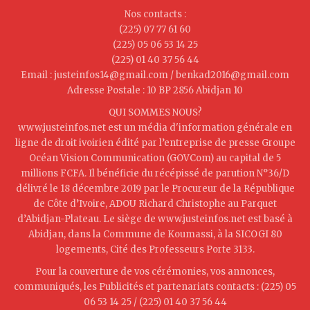
Nos contacts :
(225) 07 77 61 60
(225) 05 06 53 14 25
(225) 01 40 37 56 44
Email : justeinfos14@gmail.com / benkad2016@gmail.com
Adresse Postale : 10 BP 2856 Abidjan 10
QUI SOMMES NOUS?
www.justeinfos.net est un média d'information générale en
ligne de droit ivoirien édité par l’entreprise de presse Groupe
Océan Vision Communication (GOVCom) au capital de 5
millions FCFA. Il bénéficie du récépissé de parution N°36/D
délivré le 18 décembre 2019 par le Procureur de la République
de Côte d’Ivoire, ADOU Richard Christophe au Parquet
d’Abidjan-Plateau. Le siège de www.justeinfos.net est basé à
Abidjan, dans la Commune de Koumassi, à la SICOGI 80
logements, Cité des Professeurs Porte 3133.
Pour la couverture de vos cérémonies, vos annonces,
communiqués, les Publicités et partenariats contacts : (225) 05
06 53 14 25 / (225) 01 40 37 56 44