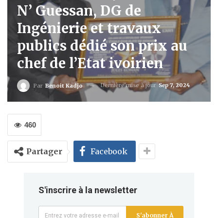
N’ Guessan, DG de
Ingénierie et travaux
publics dédié son prix au
chef de l’Etat ivoirien
Dernière mise à jour
Sep 7, 2024
Par
Benoit Kadjo
460
Partager
Facebook
S'inscrire à la newsletter
S'abonner À