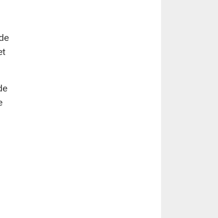
 de
et
de
e