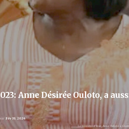
23: Anne Désirée Ouloto, a aussi
jour
Fév 19, 2024
La ministre d'Etat, Anne Ouloto a félicit