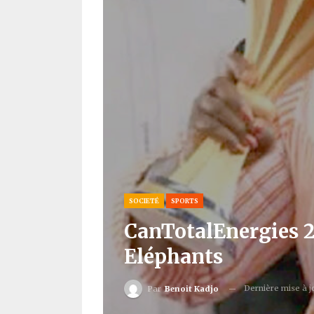
SOCIETÉ
SPORTS
CanTotalEnergies 20
Eléphants
Dernière mise à 
Par
Benoit Kadjo