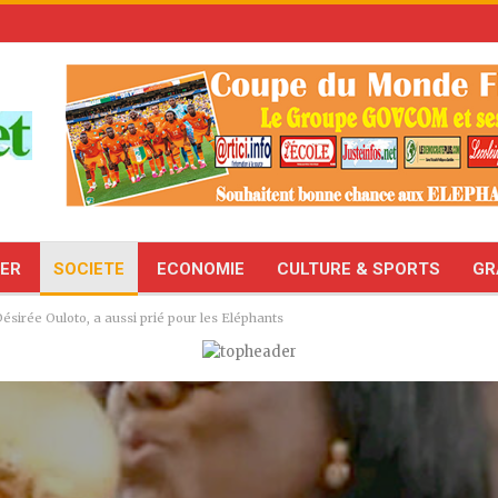
TER
SOCIETE
ECONOMIE
CULTURE & SPORTS
GR
sirée Ouloto, a aussi prié pour les Eléphants