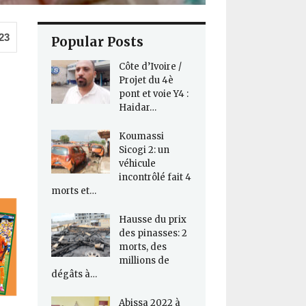
23
Popular Posts
Côte d’Ivoire /
Projet du 4è
pont et voie Y4 :
Haidar…
Koumassi
Sicogi 2: un
véhicule
incontrôlé fait 4
morts et…
Hausse du prix
des pinasses: 2
morts, des
millions de
dégâts à…
Abissa 2022 à