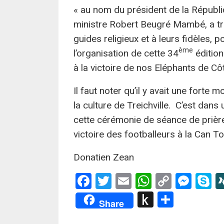
« au nom du président de la Républi
ministre Robert Beugré Mambé, a tr
guides religieux et à leurs fidèles, p
ème
l’organisation de cette 34
édition
à la victoire de nos Eléphants de Côt
Il faut noter qu’il y avait une forte 
la culture de Treichville. C’est dans
cette cérémonie de séance de prière
victoire des footballeurs à la Can To
Donatien Zean
Facebook
Twitter
Email
WhatsApp
Copy
Mes
S
Link
Push
Partag
Share
to