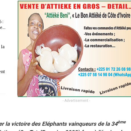
 :
ne…
 la
ent
- Advertisement -
ème
r la victoire des Eléphants vainqueurs de la 34