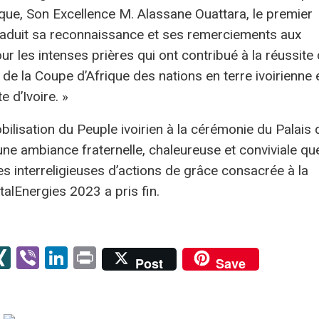
que, Son Excellence M. Alassane Ouattara, le premier
aduit sa reconnaissance et ses remerciements aux
our les intenses prières qui ont contribué à la réussite
 de la Coupe d’Afrique des nations en terre ivoirienne 
e d’Ivoire. »
mobilisation du Peuple ivoirien à la cérémonie du Palais 
 une ambiance fraternelle, chaleureuse et conviviale qu
s interreligieuses d’actions de grâce consacrée à la
talEnergies 2023 a pris fin.
senger
kype
XING
Viber
LinkedIn
Print
Post
Save
er