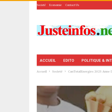
Societé
Economie
Contact Us
ACCUEIL
EDITO
POLITIQUE & IN
Accueil
Societé
CanTotalEnergies 2023: Anne Dé