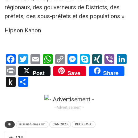
régionaux, des gouverneurs de Districts, des
préfets, des sous-préfets et des populations ».
Hipson Kanon
Facebook
Twitter
Email
WhatsApp
Copy
Messenger
Skype
XING
Viber
Li
Link
Print
Post
Save
Share
Push
Partager
to
Kindle
- Advertisement -
#Grand-Bassam
CAN 2023
RECREM-C
134