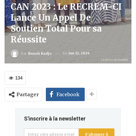
CAN 2023 : Le RECREM-CI
Lance Un Appel De
Soutien Total Pour sa
Réussite
En
Jan 12, 2024
Par
Benoit Kadjo
La photo de famille.
134
Partager
Facebook
S'inscrire à la newsletter
S'abonner À