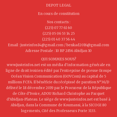
DEPOT LEGAL
En cours de constitution
Nos contacts :
(225) 07 77 61 60
(225) 05 06 53 14 25
(225) 01 40 37 56 44
Email : justeinfos14@gmail.com / benkad2016@gmail.com
Adresse Postale : 10 BP 2856 Abidjan 10
QUI SOMMES NOUS?
www.justeinfos.net est un média d'information générale en
ligne de droit ivoirien édité par l’entreprise de presse Groupe
Océan Vision Communication (GOVCom) au capital de 5
millions FCFA. Il bénéficie du récépissé de parution N°36/D
délivré le 18 décembre 2019 par le Procureur de la République
de Côte d’Ivoire, ADOU Richard Christophe au Parquet
d’Abidjan-Plateau. Le siège de www.justeinfos.net est basé à
Abidjan, dans la Commune de Koumassi, à la SICOGI 80
logements, Cité des Professeurs Porte 3133.