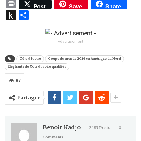
Link
Print
Post
Save
Share
Push
Partager
to
Kindle
- Advertisement -
Côte d'Ivoire
Coupe du monde 2026 en Amérique du Nord
Eléphants de Côte d'Ivoire qualifiés
97
Partager
Benoit Kadjo
2485 Posts
0
Comments