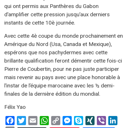
qui ont permis aux Panthères du Gabon
d’amplifier cette pression jusqu’aux derniers
instants de cette 10è journée.
Avec cette 4è coupe du monde prochainement en
Amérique du Nord (Usa, Canada et Mexique),
espérons que nos pachydermes avec cette
brillante qualification feront démentir cette fois-ci
Pierre de Coubertin, pour ne pas juste participer
mais revenir au pays avec une place honorable à
l’instar de l’équipe marocaine avec les ½ demi-
finales de la dernière édition du mondial.
Félix Yao
Facebook
Twitter
Email
WhatsApp
Copy
Messenger
Skype
XING
Viber
Li