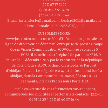
(225) 07 77 61 60
(225) 05 06 53 14 25
(225) 01 40 37 56 44
Email : justeinfos14@gmail.com / benkad2016@gmail.com
Adresse Postale : 10 BP 2856 Abidjan 10
QUI SOMMES NOUS?
www.justeinfos.net est un média d'information générale en
ligne de droit ivoirien édité par l’entreprise de presse Groupe
Océan Vision Communication (GOVCom) au capital de 5
millions FCFA. Il bénéficie du récépissé de parution N°36/D
délivré le 18 décembre 2019 par le Procureur de la République
de Côte d’Ivoire, ADOU Richard Christophe au Parquet
d’Abidjan-Plateau. Le siège de www.justeinfos.net est basé à
Abidjan, dans la Commune de Koumassi, à la SICOGI 80
logements, Cité des Professeurs Porte 3133.
Pour la couverture de vos cérémonies, vos annonces,
communiqués, les Publicités et partenariats contacts : (225) 05
06 53 14 25 / (225) 01 40 37 56 44