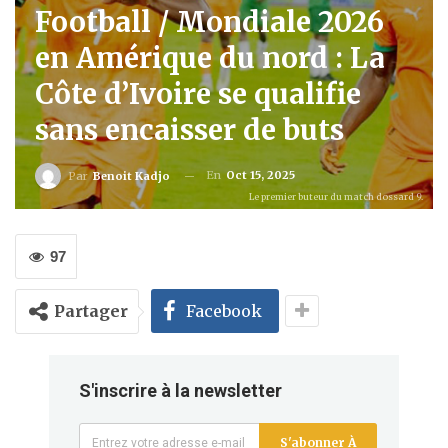
Football / Mondiale 2026
en Amérique du nord : La
Côte d’Ivoire se qualifie
sans encaisser de buts
En
Oct 15, 2025
Par
Benoit Kadjo
Le premier buteur du match dossard 9.
97
Partager
Facebook
S'inscrire à la newsletter
S'abonner À