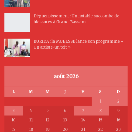
Déguerpissement : Un notable succombe de
blessures à Grand-Bassam
BURIDA : la MUEESSB lance son programme «
Un artiste-un toit »
août 2026
L
M
M
J
V
S
D
1
2
3
4
5
6
7
8
9
10
11
12
13
14
15
16
17
18
19
20
21
22
23