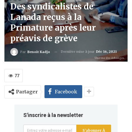
Des syndicalistes de
Lanada reçus à la
Primature après leur
préavis de grève
Dernière mise à jour
Déc 16, 2021
Par
Benoit Kadjo
Une vue des échanges.
77
Partager
Facebook
S'inscrire à la newsletter
S'abonner À